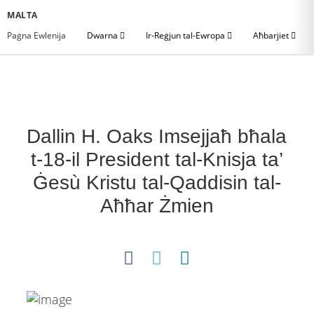
MALTA
Paġna Ewlenija
Dwarna
Ir-Reġjun tal-Ewropa
Aħbarjiet
Dallin H. Oaks Imsejjaħ bħala
t-18-il President tal-Knisja ta’
Ġesù Kristu tal-Qaddisin tal-
Aħħar Żmien