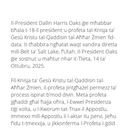
Il-President Dallin Harris Oaks ġie mħabbar
bħala t-18-il president u profeta tal-Knisja ta’
Ġesù Kristu tal-Qaddisin tal-Aħħar Żmien fid-
data. It-tħabbira ngħatat waqt xandira diretta
mill-Belt ta’ Salt Lake, f’Utah. Il-President Oaks
ġie sostnut u maħtur nhar it-Tlieta, 14 ta’
Ottubru, 2025.
Fil-Knisja ta’ Ġesù Kristu tal-Qaddisin tal-
Aħħar Żmien, il-profeta jintgħażel permezz ta’
proċess ispirat b’mod divin. Meta profeta
jgħaddi għal ħajja oħra, l-Ewwel Presidenza
tiġi xolta, u l-Kworum tat-Tnax-il Appostlu,
immexxi mill-Appostlu li l-aktar ilu jservi, jieħu
f’idu t-tmexxija, u jikkonferma l-Profeta l-ġdid