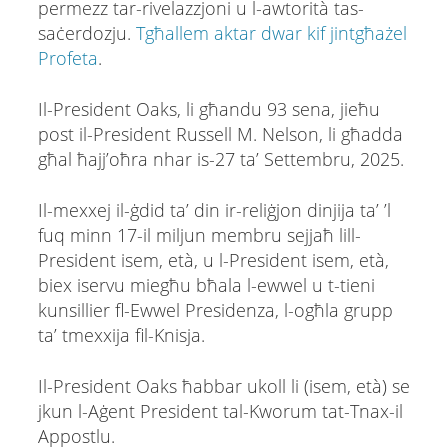
permezz tar-rivelazzjoni u l-awtorità tas-
saċerdozju.
Tgħallem aktar dwar kif jintgħażel
Profeta
.
Il-President Oaks, li għandu 93 sena, jieħu
post il-President Russell M. Nelson, li għadda
għal ħajj’oħra nhar is-27 ta’ Settembru, 2025.
Il-mexxej il-ġdid ta’ din ir-reliġjon dinjija ta’ ’l
fuq minn 17-il miljun membru sejjaħ lill-
President isem, età, u l-President isem, età,
biex iservu miegħu bħala l-ewwel u t-tieni
kunsillier fl-Ewwel Presidenza, l-ogħla grupp
ta’ tmexxija fil-Knisja.
Il-President Oaks ħabbar ukoll li (isem, età) se
jkun l-Aġent President tal-Kworum tat-Tnax-il
Appostlu.