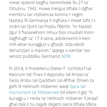
mewt vjolenti tiegħu hemmhekk fis-27 ta’
Ottubru, 1942. Huwa meqjus bħala l-iżgħar
membru tar-reżistenza kontra r-reġim
Nażista fil-Ġermanja li ingħata l-mewt taħt l-l-
ordni tal-Qorti tal-Poplu f’Berlin. “In-Nażisti
żgur li ħassewhom mhux biss insultati minn
żagħżugħ ta’ 17-il sena, adolexxenti li kien
mill-aktar kuraġġuż u għaqli, iżda wkoll
denunzjati u esposti,” spjega x-xandar tas-
servizz pubbliku Ġermaniż
NDR
.
Fl-2018, il-Presbiteru Dieter F. Uchtdorf tal-
Kworum tat-Tnax-il Appostlu tal-Knisja ta’
Ġesù Kristu tal-Qaddisin tal-Aħħar Żmien ta
ġieħ lil Helmuth Hübener waqt
żjara tal-
monument ta’ Plötzensee
bil-kliem li ġej: “Il-
kuraġġ u r-rieda ta’ Helmuth Hübener li jieqaf
għal dak li hu tajjeb dejjem iservi bħala tifkira