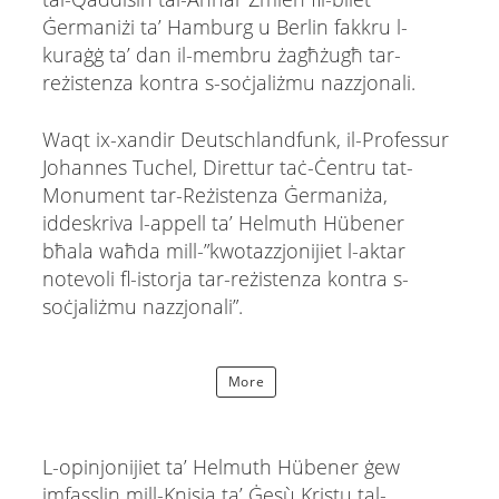
Ġermaniżi ta’ Hamburg u Berlin fakkru l-
kuraġġ ta’ dan il-membru żagħżugħ tar-
reżistenza kontra s-soċjaliżmu nazzjonali.
Waqt ix-xandir Deutschlandfunk, il-Professur
Johannes Tuchel, Direttur taċ-Ċentru tat-
Monument tar-Reżistenza Ġermaniża,
iddeskriva l-appell ta’ Helmuth Hübener
bħala waħda mill-”kwotazzjonijiet l-aktar
notevoli fl-istorja tar-reżistenza kontra s-
soċjaliżmu nazzjonali”.
More
L-opinjonijiet ta’ Helmuth Hübener ġew
imfasslin mill-Knisja ta’ Ġesù Kristu tal-