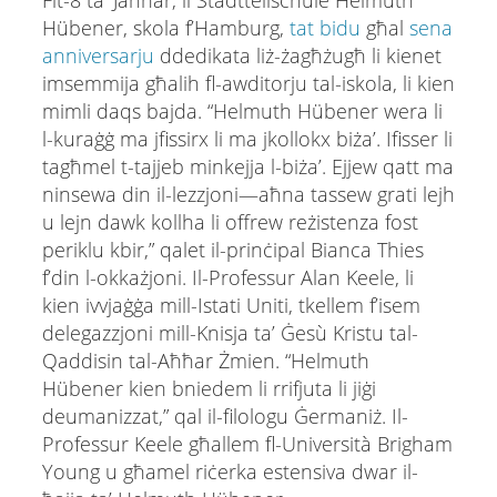
Fit-8 taʼ Jannar, li Stadtteilschule Helmuth
Hübener, skola f’Hamburg,
tat bidu
għal
sena
anniversarju
ddedikata liż-żagħżugħ li kienet
imsemmija għalih fl-awditorju tal-iskola, li kien
mimli daqs bajda. “Helmuth Hübener wera li
l-​kuraġġ ma jfissirx li ma jkollokx biżaʼ. Ifisser li
tagħmel t-tajjeb minkejja l-biża’. Ejjew qatt ma
ninsewa din il-lezzjoni—aħna tassew grati lejh
u lejn dawk kollha li offrew reżistenza fost
periklu kbir,” qalet il-prinċipal Bianca Thies
f’din l-okkażjoni. Il-Professur Alan Keele, li
kien ivvjaġġa mill-Istati Uniti, tkellem f’isem
delegazzjoni mill-Knisja ta’ Ġesù Kristu tal-
Qaddisin tal-Aħħar Żmien. “Helmuth
Hübener kien bniedem li rrifjuta li jiġi
deumanizzat,” qal il-filologu Ġermaniż. Il-
Professur Keele għallem fl-Università Brigham
Young u għamel riċerka estensiva dwar il-