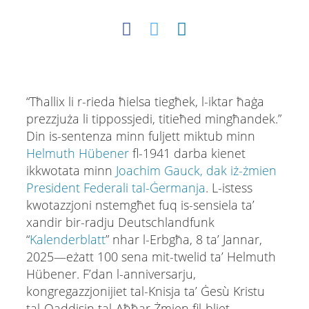
“Tħallix li r-​rieda ħielsa tiegħek, l-​iktar ħaġa
prezzjuża li tippossjedi, titieħed mingħandek.”
Din is-sentenza minn fuljett miktub minn
Helmuth Hübener
fl-1941 darba kienet
ikkwotata minn
Joachim Gauck, dak iż-żmien
President Federali tal-Ġermanja
. L-istess
kwotazzjoni nstemgħet fuq is-sensiela ta’
xandir bir-radju Deutschlandfunk
“
Kalenderblatt
” nhar l-Erbgħa, 8 ta’ Jannar,
2025—eżatt 100 sena mit-twelid ta’ Helmuth
Hübener. F’dan l-anniversarju,
kongregazzjonijiet tal-Knisja ta’ Ġesù Kristu
tal-Qaddisin tal-Aħħar Żmien fil-bliet