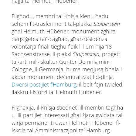
ħajja ta’ Helmuth Hübener.
Filgħodu, membri tal-Knisja kienu ħadu
sehem fit-trasferiment tal-plakka
Stolperstein
għal Helmuth Hübener, monument żgħira
daqs ġebla taċ-ċagħaq, għar-residenza
volontarja finali tiegħu f’dik li llum hija 18
Sachsenstrasse. Il-plakki
Stolperstein
, proġett
tal-arti mill-iskultur Gunter Demnig minn
Cologne, il-Ġermanja, huma meqjusa bħala l-
akbar monument deċentralizzat fid-dinja.
Diversi postijiet f’Hamburg
, il-belt fejn twieled,
ifakkru l-isforzi ta’ Helmuth Hübener.
Filgħaxija, il-Knisja stiednet lill-membri tagħha
u lill-partijiet interessati għal żjara gwidata tal-
wirja permanenti dwar Helmuth Hübener fl-
Iskola tal-Amministrazzjoni ta’ Hamburg.