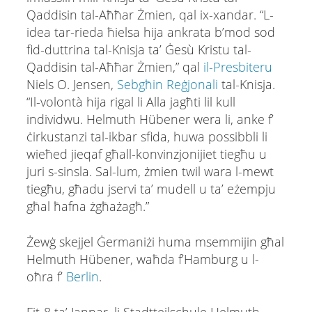
Qaddisin tal-Aħħar Żmien, qal ix-xandar. “L-
idea tar-rieda ħielsa hija ankrata b’mod sod
fid-duttrina tal-Knisja ta’ Ġesù Kristu tal-
Qaddisin tal-Aħħar Żmien,” qal
il-Presbiteru
Niels O. Jensen,
Sebgħin Reġjonali
tal-Knisja.
“Il-volontà hija rigal li Alla jagħti lil kull
individwu. Helmuth Hübener wera li, anke f’
ċirkustanzi tal-ikbar sfida, huwa possibbli li
wieħed jieqaf għall-konvinzjonijiet tiegħu u
juri s-sinsla. Sal-lum, żmien twil wara l-mewt
tiegħu, għadu jservi ta’ mudell u ta’ eżempju
għal ħafna żgħażagħ.”
Żewġ skejjel Ġermaniżi huma msemmijin għal
Helmuth Hübener, waħda f’Hamburg u l-
oħra f’
Berlin
.