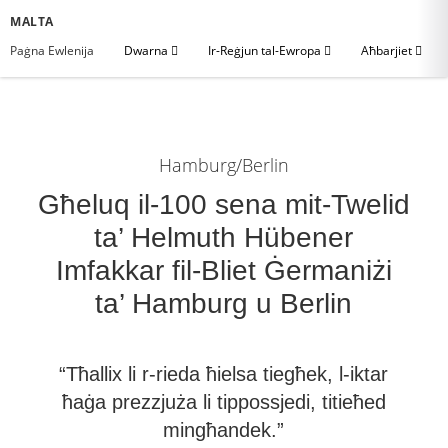
MALTA
Paġna Ewlenija
Dwarna
Ir-Reġjun tal-Ewropa
Aħbarjiet
Hamburg/Berlin
Għeluq il-100 sena mit-Twelid
ta’ Helmuth Hübener
Imfakkar fil-Bliet Ġermaniżi
ta’ Hamburg u Berlin
“Tħallix li r-​rieda ħielsa tiegħek, l-​iktar
ħaġa prezzjuża li tippossjedi, titieħed
mingħandek.”