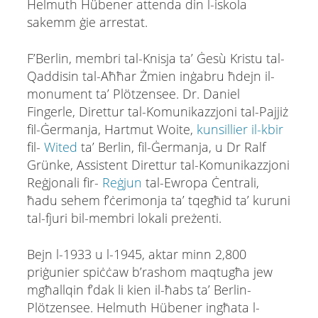
Helmuth Hübener attenda din l-iskola
sakemm ġie arrestat.
F’Berlin, membri tal-Knisja ta’ Ġesù Kristu tal-
Qaddisin tal-Aħħar Żmien inġabru ħdejn il-
monument ta’ Plötzensee. Dr. Daniel
Fingerle, Direttur tal-Komunikazzjoni tal-Pajjiż
fil-Ġermanja, Hartmut Woite,
kunsillier il-kbir
fil-
Wited
ta’ Berlin, fil-Ġermanja, u Dr Ralf
Grünke, Assistent Direttur tal-Komunikazzjoni
Reġjonali fir-
Reġjun
tal-Ewropa Ċentrali,
ħadu sehem f’ċerimonja ta’ tqegħid ta’ kuruni
tal-fjuri bil-membri lokali preżenti.
Bejn l-1933 u l-1945, aktar minn 2,800
priġunier spiċċaw b’rashom maqtugħa jew
mgħallqin f’dak li kien il-ħabs ta’ Berlin-
Plötzensee. Helmuth Hübener ingħata l-