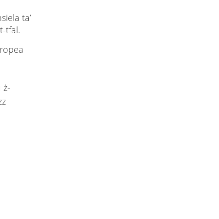
siela ta’
-tfal.
Ewropea
 ż-
zz