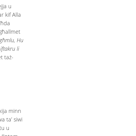
ejja u
 kif Alla
waħda
 għallmet
agħmlu, Hu
iftakru li
t taż-
xija minn
wa ta’ siwi
tu u