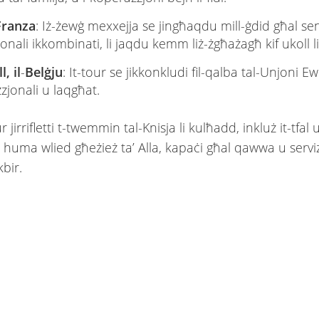
Franza
: Iż-żewġ mexxejja se jingħaqdu mill-ġdid għal sen
onali ikkombinati, li jaqdu kemm liż-żgħażagħ kif ukoll lit
, il
-
Belġju
: It-tour se jikkonkludi fil-qalba tal-Unjoni 
zjonali u laqgħat.
 jirrifletti t-twemmin tal-Knisja li kulħadd, inkluż it-tfal u
 huma wlied għeżież ta’ Alla, kapaċi għal qawwa u servi
kbir.