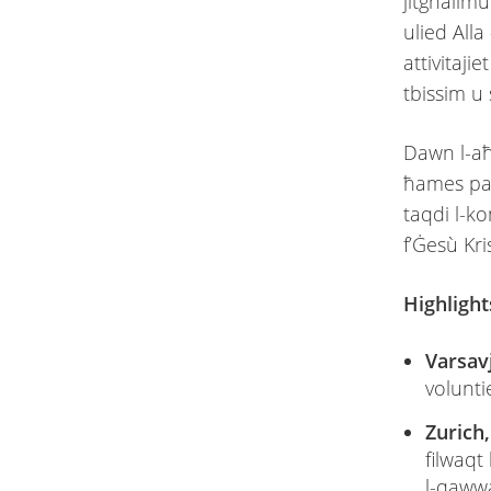
jitgħallm
ulied Alla
attivitaji
tbissim u 
Dawn l-aħw
ħames pajj
taqdi l-ko
f’Ġesù Kri
Highlights
Varsavj
volunti
Zurich,
filwaqt 
l-qawwa 