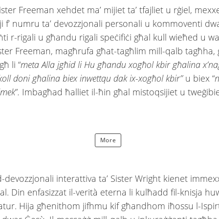
Sister Freeman xehdet ma’ mijiet ta’ tfajliet u rġiel, mexx
ji f’ numru ta’ devozzjonali personali u kommoventi dwar
ti r-rigali u għandu rigali speċifiċi għal kull wieħed u 
ster Freeman, magħrufa għat-tagħlim mill-qalb tagħha,
ħ li “
meta Alla jgħid li Hu għandu xogħol kbir għalina x’n
ll doni għalina biex inwettqu dak ix-xogħol kbir”
u biex “
n
llmek
”
.
Imbagħad ħalliet il-ħin għal mistoqsijiet u tweġibie
.
More
-devozzjonali interattiva ta’ Sister Wright kienet immex
okal. Din enfasizzat il-verità eterna li kulħadd fil-knisja hu
atur. Hija għenithom jifhmu kif għandhom iħossu l-Ispir