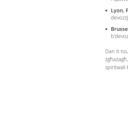
Lyon, 
devozzj
Brussell
b’devoz
Dan it-tour
żgħażagħ,
spiritwali 