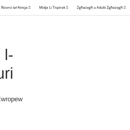
Riżorsi tal-Knisja
Midja Li Tispirak
Żgħażagħ u Adulti Żgħażagħ
 l-
ri
u Ewropew