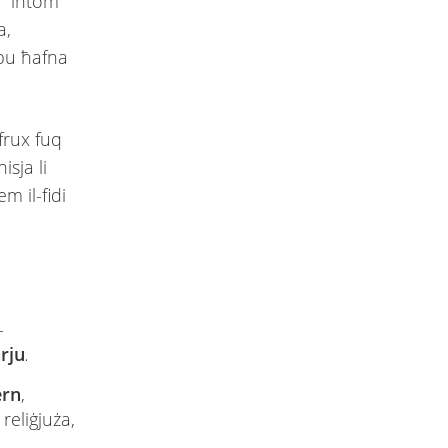
, “intom
a,
ġabu ħafna
frux fuq
isja li
m il-fidi
-
rju
.
ern
,
 reliġjuża,