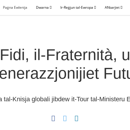
Paġna Ewlenija
Dwarna
Ir-Reġjun tal-Ewropa
Aħbarjiet
-Fidi, il-Fraternità, u
enerazzjonijiet Futu
 tal-Knisja globali jibdew it-Tour tal-Minister