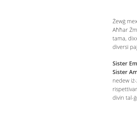
Żewġ mexxe
Aħħar Żmi
tama, dixx
diversi pajj
Sister Em
Sister A
nedew iż-
rispettiva
divin tal-