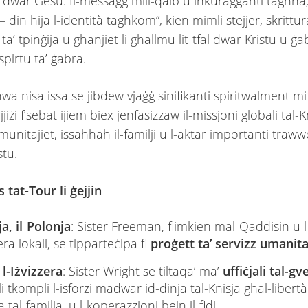
u dwar Ġesù. Il-messaġġ mill-qalb u inkuraġġanti tagħha
 – din hija l-identità tagħkom”, kien mimli stejjer, skrittur
et ta’ tpinġija u għanjiet li għallmu lit-tfal dwar Kristu u 
spirtu ta’ ġabra.
a nisa issa se jibdew vjaġġ sinifikanti spiritwalment mi
iżi f’sebat ijiem biex jenfasizzaw il-missjoni globali tal-Kn
munitajiet, issaħħaħ il-familji u l-aktar importanti trawwe
stu.
 tat-Tour li ġejjin
a, il
-
Polonja
: Sister Freeman, flimkien mal-Qaddisin u l
era lokali, se tipparteċipa fi
proġett ta’ servizz umanita
 l
-
Iżvizzera
: Sister Wright se tiltaqa’ ma’
uffiċjali tal
-
gv
li tkompli l-isforzi madwar id-dinja tal-Knisja għal-libertà
tal-familja, u l-koperazzjoni bejn il-fidi.