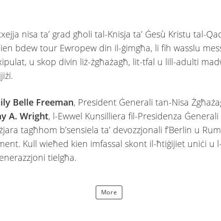
jja nisa ta’ grad għoli tal-Knisja ta’ Ġesù Kristu tal-Qad
en bdew tour Ewropew din il-ġimgħa, li fih wasslu mess
ipulat, u skop divin liż-żgħażagħ, lit-tfal u lill-adulti ma
iżi.
ily Belle Freeman
, President Ġenerali tan-Nisa Żgħaża
my A. Wright
, l-Ewwel Kunsilliera fil-Presidenza Ġenerali
żjara tagħhom b’sensiela ta’ devozzjonali f’Berlin u Rum
ment. Kull wieħed kien imfassal skont il-ħtiġijiet uniċi u 
ġenerazzjoni tielgħa.
More