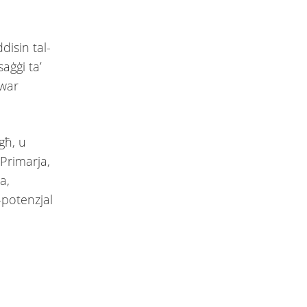
disin tal-
aġġi ta’
dwar
għ, u
 Primarja,
a,
l-potenzjal