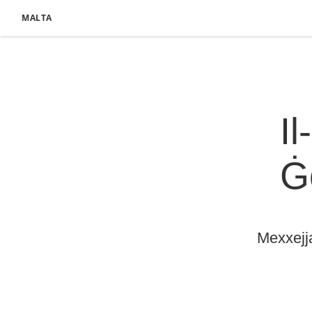
MALTA
Il
Ġ
Mexxejja