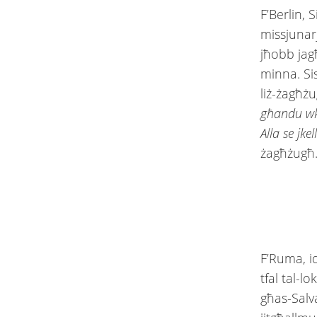
F’Berlin, 
missjunar
jħobb jagħ
minna. Si
liż-żagħżug
għandu wko
Alla se jke
żagħżugħ
F’Ruma, id
tfal tal-l
għas-Salv