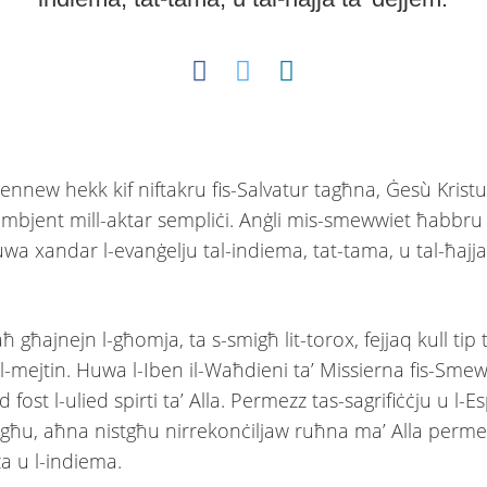
ennew hekk kif niftakru fis-Salvatur tagħna, Ġesù Krist
’ambjent mill-aktar sempliċi. Anġli mis-smewwiet ħabbru 
wa xandar l-evanġelju tal-indiema, tat-tama, u tal-ħajja
 għajnejn l-għomja, ta s-smigħ lit-torox, fejjaq kull tip ta
l-mejtin. Huwa l-Iben il-Waħdieni ta’ Missierna fis-Smeww
 fost l-ulied spirti ta’ Alla. Permezz tas-sagrifiċċju u l-E
tiegħu, aħna nistgħu nirrekonċiljaw ruħna ma’ Alla permez
a u l-indiema.