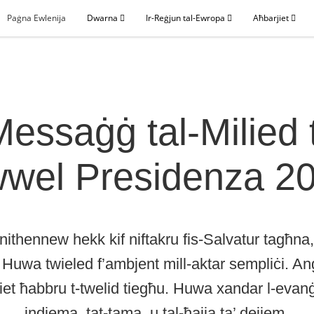
Paġna Ewlenija
Dwarna
Ir-Reġjun tal-Ewropa
Aħbarjiet
Messaġġ tal-Milied 
wel Presidenza 2
nithennew hekk kif niftakru fis-Salvatur tagħna
. Huwa twieled f’ambjent mill-aktar sempliċi. Anġ
t ħabbru t-twelid tiegħu. Huwa xandar l-evanġe
indiema, tat-tama, u tal-ħajja ta’ dejjem.