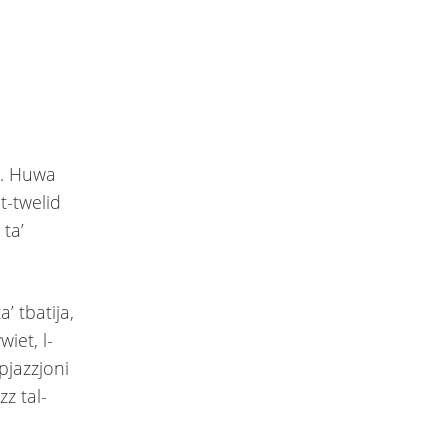
u. Huwa
t-twelid
 ta’
’ tbatija,
iet, l-
spjazzjoni
z tal-