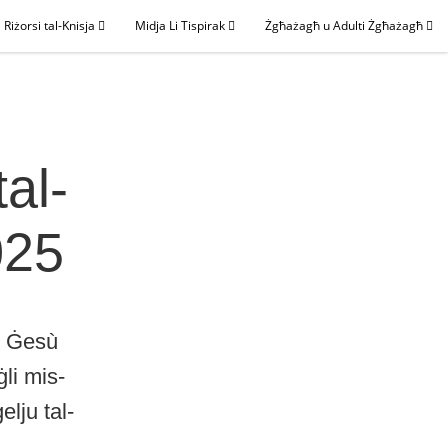
Riżorsi tal-Knisja
Midja Li Tispirak
Żgħażagħ u Adulti Żgħażagħ
tal-
025
, Ġesù
li mis-
lju tal-