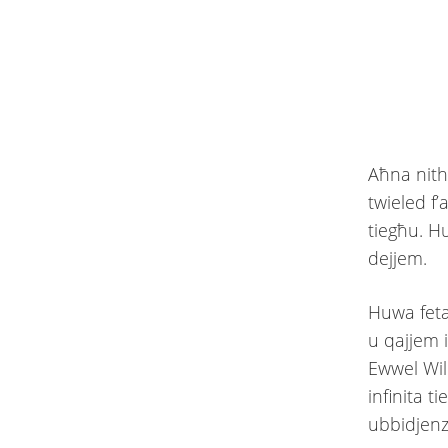
Aħna nith
twieled f
tiegħu. Hu
dejjem.
Huwa fetaħ
u qajjem i
Ewwel Wild
infinita 
ubbidjenz