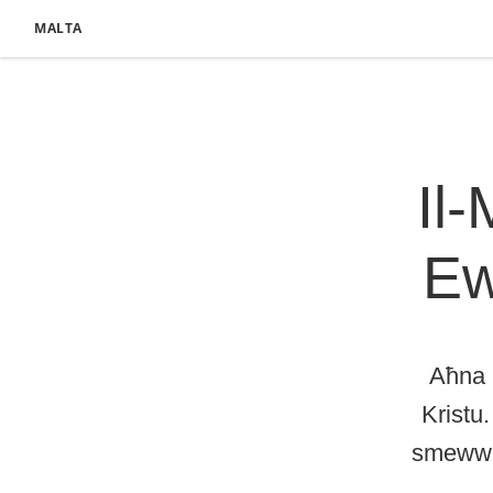
MALTA
Il-
Ew
Aħna 
Kristu
smewwie