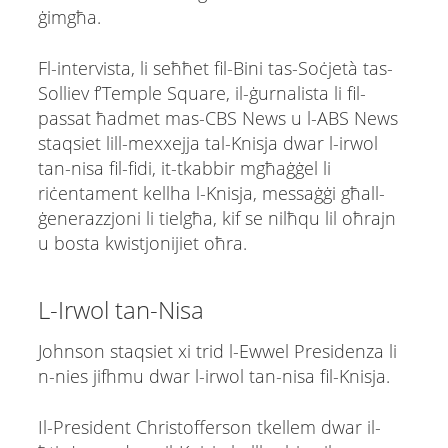
ġimgħa.
Fl-intervista, li seħħet fil-Bini tas-Soċjetà tas-
Solliev f’Temple Square, il-ġurnalista li fil-
passat ħadmet mas-CBS News u l-ABS News
staqsiet lill-mexxejja tal-Knisja dwar l-irwol
tan-nisa fil-fidi, it-tkabbir mgħaġġel li
riċentament kellha l-Knisja, messaġġi għall-
ġenerazzjoni li tielgħa, kif se nilħqu lil oħrajn
u bosta kwistjonijiet oħra.
L-Irwol tan-Nisa
Johnson staqsiet xi trid l-Ewwel Presidenza li
n-nies jifhmu dwar l-irwol tan-nisa fil-Knisja.
Il-President Christofferson tkellem dwar il-