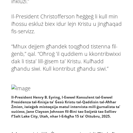
inklużi.”
Il-President Christofferson ħeġġeġ li kull min
iħossu eskluż biex idur lejn Kristu u jingħaqad
fis-servizz.
“Mhux dejjem għandek toqgħod tistenna fil-
ġenb,” qal. “Oħroġ ’il quddiem u kkontribwixxi
dak li tista’ lill-ġisem ta’ Kristu. Kulħadd
għandu siwi. Kull kontribut għandu siwi.”
Il-President Henry B. Eyring, l-Ewwel Konsulent tal-Ewwel
Presidenza tal-Knisja ta’ Ġesù Kristu tal-Qaddisin tal-Aħħar
Żmien, iwieġeb mistoqsija matul intervista mill-ġurnalista ta’
suċċess, Jane Clayson Johnson fil-Bini tas-Soċjetà tas-Solliev
f’Salt Lake City, Utah, nhar l-Erbgħa 15 ta’ Ottubru, 2025.