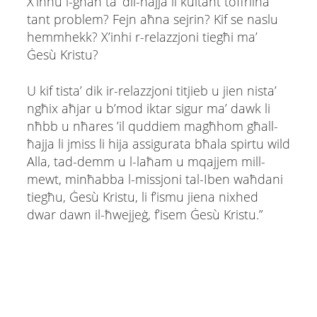
X’inhu l-għan ta’ dil-ħajja li kultant toffrilna
tant problem? Fejn aħna sejrin? Kif se naslu
hemmhekk? X’inhi r-relazzjoni tiegħi ma’
Ġesù Kristu?
U kif tista’ dik ir-relazzjoni titjieb u jien nista’
ngħix aħjar u b’mod iktar sigur ma’ dawk li
nħbb u nħares ’il quddiem magħhom għall-
ħajja li jmiss li hija assigurata bħala spirtu wild
Alla, tad-demm u l-laħam u mqajjem mill-
mewt, minħabba l-missjoni tal-Iben waħdani
tiegħu, Ġesù Kristu, li f’ismu jiena nixhed
dwar dawn il-ħwejjeġ, f’isem Ġesù Kristu.”