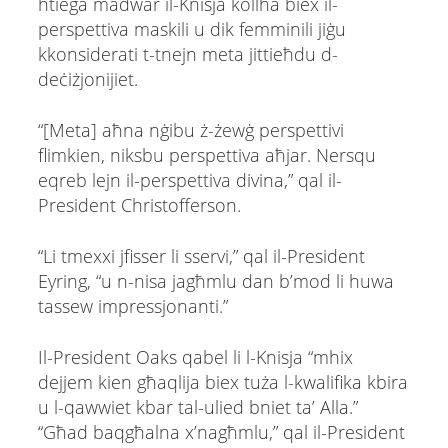
ħtieġa madwar il-Knisja kollha biex il-
perspettiva maskili u dik femminili jiġu
kkonsiderati t-tnejn meta jittieħdu d-
deċiżjonijiet.
“[Meta] aħna nġibu ż-żewġ perspettivi
flimkien, niksbu perspettiva aħjar. Nersqu
eqreb lejn il-perspettiva divina,” qal il-
President Christofferson.
“Li tmexxi jfisser li sservi,” qal il-President
Eyring, “u n-nisa jagħmlu dan b’mod li huwa
tassew impressjonanti.”
Il-President Oaks qabel li l-Knisja “mhix
dejjem kien għaqlija biex tuża l-kwalifika kbira
u l-qawwiet kbar tal-ulied bniet ta’ Alla.”
“Għad baqgħalna x’nagħmlu,” qal il-President