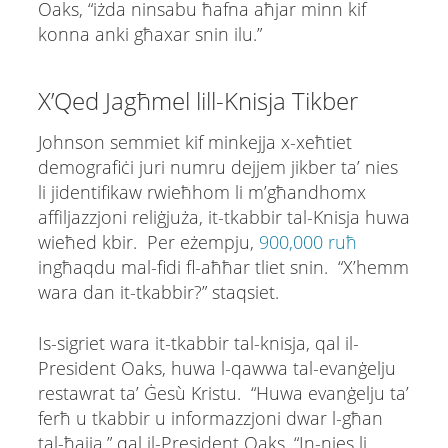
Oaks, “iżda ninsabu ħafna aħjar minn kif
konna anki għaxar snin ilu.”
X’Qed Jagħmel lill-Knisja Tikber
Johnson semmiet kif minkejja x-xeħtiet
demografiċi juri numru dejjem jikber ta’ nies
li jidentifikaw rwieħhom li m’għandhomx
affiljazzjoni reliġjuża, it-tkabbir tal-Knisja huwa
wieħed kbir. Per eżempju,
900,000 ruħ
ingħaqdu mal-fidi fl-aħħar tliet snin. “X’hemm
wara dan it-tkabbir?” staqsiet.
Is-sigriet wara it-tkabbir tal-knisja, qal il-
President Oaks, huwa l-qawwa tal-evanġelju
restawrat ta’ Ġesù Kristu. “Huwa evanġelju ta’
ferħ u tkabbir u informazzjoni dwar l-għan
tal-ħajja,” qal il-President Oaks. “In-nies li