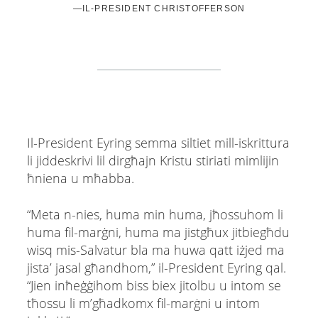
—IL-PRESIDENT CHRISTOFFERSON
Il-President Eyring semma siltiet mill-iskrittura
li jiddeskrivi lil dirgħajn Kristu stiriati mimlijin
ħniena u mħabba.
“Meta n-nies, huma min huma, jħossuhom li
huma fil-marġni, huma ma jistgħux jitbiegħdu
wisq mis-Salvatur bla ma huwa qatt iżjed ma
jista’ jasal għandhom,” il-President Eyring qal.
“Jien inħeġġihom biss biex jitolbu u intom se
tħossu li m’għadkomx fil-marġni u intom