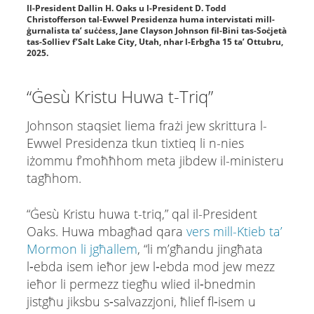
Il-President Dallin H. Oaks u l-President D. Todd
Christofferson tal-Ewwel Presidenza huma intervistati mill-
ġurnalista ta’ suċċess, Jane Clayson Johnson fil-Bini tas-Soċjetà
tas-Solliev f’Salt Lake City, Utah, nhar l-Erbgħa 15 ta’ Ottubru,
2025.
“Ġesù Kristu Huwa t-Triq”
Johnson staqsiet liema frażi jew skrittura l-
Ewwel Presidenza tkun tixtieq li n-nies
iżommu f’moħħhom meta jibdew il-ministeru
tagħhom.
“Ġesù Kristu huwa t-triq,” qal il-President
Oaks. Huwa mbagħad qara
vers mill-Ktieb ta’
Mormon li jgħallem
, “li m’għandu jingħata
l‑ebda isem ieħor jew l‑ebda mod jew mezz
ieħor li permezz tiegħu wlied il‑bnedmin
jistgħu jiksbu s‑salvazzjoni, ħlief fl‑isem u