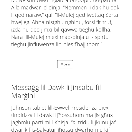
Alla madwar id-dinja. “Nemmen li dak hu dak
li qed naraw,” qal. “Il-Mulej qed iwettaq ċerta
ħwejjeġ. Aħna nistgħu ngħinu, forsi fit-truf,
iżda hu qed jimxi bil-qawwa tiegħu kollha.
Nara lill-Mulej miexi mad-dinja u l-Ispirtu
tiegħu jinfluwenza lin-nies f’ħajjithom.”
More
Messaġġ lil Dawk li Jinsabu fil-
Marġini
Johnson tablet lill-Ewwel Presidenza biex
tindirizza lil dawk li jħossuhom ma jistgħux
jagħmlu parti mill-Knisja. “Xi tridu li jkunu jaf
dwar kif is-Salvatur iħossu dwarhom u kif