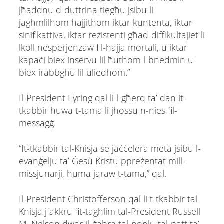
jħaddnu d-duttrina tiegħu jsibu li
jagħmlilhom ħajjithom iktar kuntenta, iktar
sinifikattiva, iktar reżistenti għad-diffikultajiet li
lkoll nesperjenzaw fil-ħajja mortali, u iktar
kapaċi biex inservu lil ħuthom l-bnedmin u
biex irabbgħu lil uliedhom.”
Il-President Eyring qal li l-għerq ta’ dan it-
tkabbir huwa t-tama li jħossu n-nies fil-
messaġġ.
“It-tkabbir tal-Knisja se jaċċelera meta jsibu l-
evanġelju ta’ Ġesù Kristu ppreżentat mill-
missjunarji, huma jaraw t-tama,” qal.
Il-President Christofferson qal li t-tkabbir tal-
Knisja jfakkru fit-tagħlim tal-President Russell
M. Nelson dwar il-ġabra tal-poplu tal-patt ta’