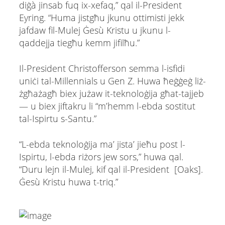
diġà jinsab fuq ix-xefaq,” qal il-President
Eyring. “Huma jistgħu jkunu ottimisti jekk
jafdaw fil-Mulej Ġesù Kristu u jkunu l-
qaddejja tiegħu kemm jifilħu.”
Il-President Christofferson semma l-isfidi
uniċi tal-Millennials u Gen Z. Huwa ħeġġeġ liż-
żgħażagħ biex jużaw it-teknoloġija għat-tajjeb
— u biex jiftakru li “m’hemm l-ebda sostitut
tal-Ispirtu s-Santu.”
“L-ebda teknoloġija ma’ jista’ jieħu post l-
Ispirtu, l-ebda riżors jew sors,” huwa qal.
“Duru lejn il-Mulej, kif qal il-President [Oaks].
Ġesù Kristu huwa t-triq.”