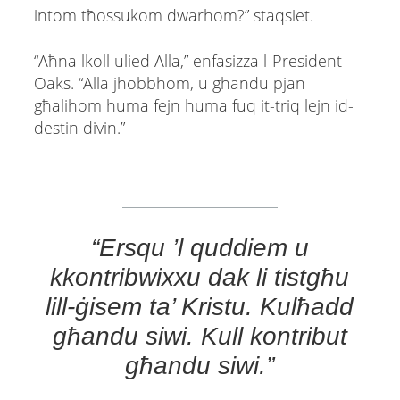
intom tħossukom dwarhom?” staqsiet.
“Aħna lkoll ulied Alla,” enfasizza l-President
Oaks. “Alla jħobbhom, u għandu pjan
għalihom huma fejn huma fuq it-triq lejn id-
destin divin.”
“Ersqu ’l quddiem u
kkontribwixxu dak li tistgħu
lill-ġisem ta’ Kristu. Kulħadd
għandu siwi. Kull kontribut
għandu siwi.”