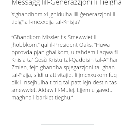
Messaġġ lill-Ġenerazzjoni li Tielgħa
X’għandhom xi jgħidulha lill-ġenerazzjoni li
tielgħa l-mexxejja tal-Knisja?
“Għandkom Missier fis-Smewwiet li
jħobbkom,” qal il-President Oaks. “Huwa
pprovda pjan għalikom, u taħdem l-aqwa fil-
Knisja ta’ Ġesù Kristu tal-Qaddisin tal-Aħħar
Żmien, fejn għandha spjegazzjoni tal-għan
tal-ħajja, sfidi u attivitajiet li jmexxukom fuq
dik li nsejħulha t-triq tal-patt lejn destin tas-
smewwiet. Afdaw fil-Mulej. Ejjem u gawdu
magħna l-barkiet tiegħu.”