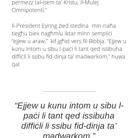
permezz tal‑isem ta’ Kristu, il‑Mulej
Omnipotenti.”
Il-President Eyring żied stedina min-naħa
tiegħu biex nagħmlu iktar minn sempliċi
“ejjew u araw,” kif jgħid vers fil-Bibbja. “Ejjew u
kunu intom u sibu l-paċi li tant qed issibuha
diffiċli li ssibu fid-dinja ta’ madwarkom,” huwa
qal.
“Ejjew u kunu intom u sibu l-
paċi li tant qed issibuha
diffiċli li ssibu fid-dinja ta’
madwarkom.”