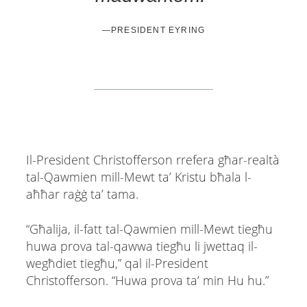
—PRESIDENT EYRING
Il-President Christofferson rrefera għar-realtà
tal-Qawmien mill-Mewt ta’ Kristu bħala l-
aħħar raġġ ta’ tama.
“Għalija, il-fatt tal-Qawmien mill-Mewt tiegħu
huwa prova tal-qawwa tiegħu li jwettaq il-
wegħdiet tiegħu,” qal il-President
Christofferson. “Huwa prova ta’ min Hu hu.”