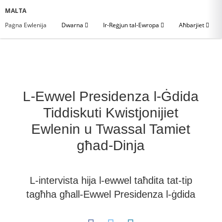
MALTA
Paġna Ewlenija
Dwarna
Ir-Reġjun tal-Ewropa
Aħbarjiet
L-Ewwel Presidenza l-Ġdida
Tiddiskuti Kwistjonijiet
Ewlenin u Twassal Tamiet
għad-Dinja
L-intervista hija l-ewwel taħdita tat-tip
tagħha għall-Ewwel Presidenza l-ġdida