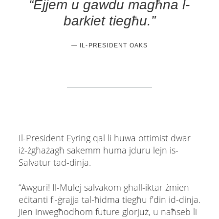
“Ejjem u gawdu magħna l-
barkiet tiegħu.”
— IL-PRESIDENT OAKS
Il-President Eyring qal li huwa ottimist dwar
iż-żgħażagħ sakemm huma jduru lejn is-
Salvatur tad-dinja.
“Awguri! Il-Mulej salvakom għall-iktar żmien
eċitanti fl-ġrajja tal-ħidma tiegħu f’din id-dinja.
Jien inwegħodhom future glorjuż, u naħseb li