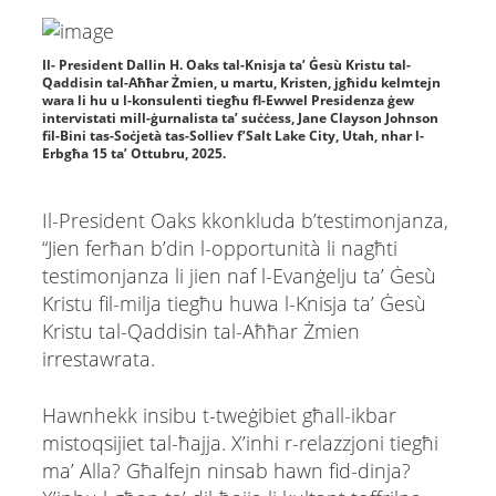
Il- President Dallin H. Oaks tal-Knisja ta’ Ġesù Kristu tal-
Qaddisin tal-Aħħar Żmien, u martu, Kristen, jgħidu kelmtejn
wara li hu u l-konsulenti tiegħu fl-Ewwel Presidenza ġew
intervistati mill-ġurnalista ta’ suċċess, Jane Clayson Johnson
fil-Bini tas-Soċjetà tas-Solliev f’Salt Lake City, Utah, nhar l-
Erbgħa 15 ta’ Ottubru, 2025.
Il-President Oaks kkonkluda b’testimonjanza,
“Jien ferħan b’din l-opportunità li nagħti
testimonjanza li jien naf l-Evanġelju ta’ Ġesù
Kristu fil-milja tiegħu huwa l-Knisja ta’ Ġesù
Kristu tal-Qaddisin tal-Aħħar Żmien
irrestawrata.
Hawnhekk insibu t-tweġibiet għall-ikbar
mistoqsijiet tal-ħajja. X’inhi r-relazzjoni tiegħi
ma’ Alla? Għalfejn ninsab hawn fid-dinja?