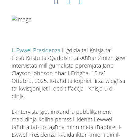
L-Ewwel Presidenza
il-ġdida tal-Knisja ta’
Ġesù Kristu tal-Qaddisin tal-Aħħar Żmien ġew
intervistati mill-ġurnalista ppremjata Jane
Clayson Johnson nhar l-Erbgħa, 15 ta’
Ottubru, 2025. It-taħdita kopriet firxa wiegħsa
ta’ kwistjonijiet li qed tiffaċċja l-Knisja u d-
dinja.
L-intervista ġiet imxandra pubblikament
mad-dinja kollha peress li kienet l-ewwel
taħdita tat-tip tagħha minn meta tħabbret l-
Ewwel Presidenza l-ġdida iktar kmieni din il-