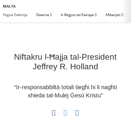
MALTA
Paġna Ewlenija
Dwarna
Ir-Reġjun tal-Ewropa
Aħbarjiet
Niftakru l-Ħajja tal-President
Jeffrey R. Holland
“Ir-responsabbiltà totali tiegħi hi li nagħti
xhieda tal-Mulej Ġesù Kristu”