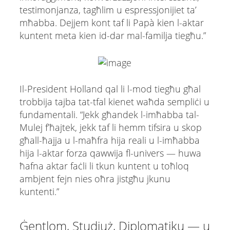
testimonjanza, tagħlim u espressjonijiet ta’
mħabba. Dejjem kont taf li Papà kien l-aktar
kuntent meta kien id-dar mal-familja tiegħu.”
Il-President Holland qal li l-mod tiegħu għal
trobbija tajba tat-tfal kienet waħda sempliċi u
fundamentali. “Jekk għandek l-imħabba tal-
Mulej f’ħajtek, jekk taf li hemm tifsira u skop
għall-ħajja u l-maħfra hija reali u l-imħabba
hija l-aktar forza qawwija fl-univers — huwa
ħafna aktar faċli li tkun kuntent u toħloq
ambjent fejn nies oħra jistgħu jkunu
kuntenti.”
Ġentlom, Studjuż, Diplomatiku — u