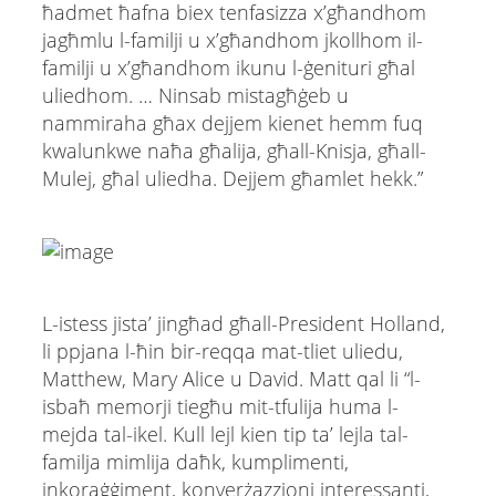
ħadmet ħafna biex tenfasizza x’għandhom
jagħmlu l-familji u x’għandhom jkollhom il-
familji u x’għandhom ikunu l-ġenituri għal
uliedhom. … Ninsab mistagħġeb u
nammiraha għax dejjem kienet hemm fuq
kwalunkwe naħa għalija, għall-Knisja, għall-
Mulej, għal uliedha. Dejjem għamlet hekk.”
L-istess jista’ jingħad għall-President Holland,
li ppjana l-ħin bir-reqqa mat-tliet uliedu,
Matthew, Mary Alice u David. Matt qal li “l-
isbaħ memorji tiegħu mit-tfulija huma l-
mejda tal-ikel. Kull lejl kien tip ta’ lejla tal-
familja mimlija daħk, kumplimenti,
inkoraġġiment, konverżazzjoni interessanti,