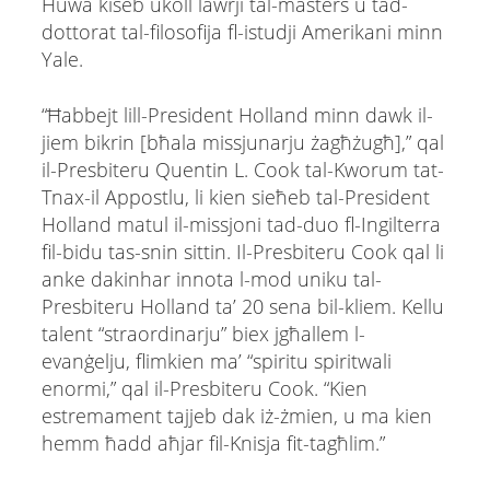
Huwa kiseb ukoll lawrji tal-masters u tad-
dottorat tal-filosofija fl-istudji Amerikani minn
Yale.
“Ħabbejt lill-President Holland minn dawk il-
jiem bikrin [bħala missjunarju żagħżugħ],” qal
il-Presbiteru Quentin L. Cook tal-Kworum tat-
Tnax-il Appostlu, li kien sieħeb tal-President
Holland matul il-missjoni tad-duo fl-Ingilterra
fil-bidu tas-snin sittin. Il-Presbiteru Cook qal li
anke dakinhar innota l-mod uniku tal-
Presbiteru Holland ta’ 20 sena bil-kliem. Kellu
talent “straordinarju” biex jgħallem l-
evanġelju, flimkien ma’ “spiritu spiritwali
enormi,” qal il-Presbiteru Cook. “Kien
estremament tajjeb dak iż-żmien, u ma kien
hemm ħadd aħjar fil-Knisja fit-tagħlim.”