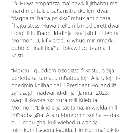
19. Huwa empatizza ma’ dawk li jitħabtu ma’
mard mentali, u saħansitra tkellem dwar
“daqqa ta’ ħarta psikika” mhux antiċipata
f’ħajtu stess. Huwa tkellem b’mod dirett dwar
il-paċi li kulħadd fid-dinja jista’ jsib fil-Ktieb ta’
Mormon. U, kif xieraq, xi wħud mir-rimarki
pubbliċi finali tiegħu ffokaw fuq it-tama fi
Kristu.
“Mexxu ’l quddiem b’sodizza fi Kristu, b’dija
perfetta ta’ tama, u mħabba lejn Alla u lejn il-
bnedmin kollha,” qal il-President Holland liż-
żgħażagħ madwar id-dinja f’Jannar 2023,
waqt li kkwota skrittura mill-Ktieb ta’
Mormon. “Dik id-dija tat-tama, imwielda mill-
imħabba għal Alla u l-bnedmin kollha — dak
hu li rridu għal kull wieħed u waħda
minnkom fis-sena l-ġdida. Flimkien ma’ dik it-