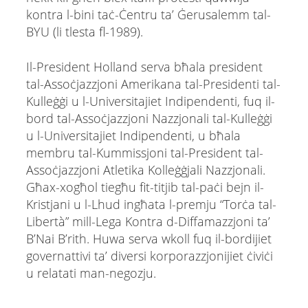
kontra l-bini taċ-Ċentru ta’ Ġerusalemm tal-
BYU (li tlesta fl-1989).
Il-President Holland serva bħala president
tal-Assoċjazzjoni Amerikana tal-Presidenti tal-
Kulleġġi u l-Universitajiet Indipendenti, fuq il-
bord tal-Assoċjazzjoni Nazzjonali tal-Kulleġġi
u l-Universitajiet Indipendenti, u bħala
membru tal-Kummissjoni tal-President tal-
Assoċjazzjoni Atletika Kolleġġjali Nazzjonali.
Għax-xogħol tiegħu fit-titjib tal-paċi bejn il-
Kristjani u l-Lhud ingħata l-premju “Torċa tal-
Libertà” mill-Lega Kontra d-Diffamazzjoni ta’
B’Nai B’rith. Huwa serva wkoll fuq il-bordijiet
governattivi ta’ diversi korporazzjonijiet ċiviċi
u relatati man-negozju.