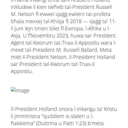
inkludew li kien sieħeb tal-President Russell
M. Nelson fl-ewwel vjaġġ ewlieni tal-profeta
bħala mexxej tal-Knisja fl-2018 — vjaġġ ta’ 11-
il jum lejn tmien bliet fl-Ewropa, l-Afrika u l-
Asja. U f’Novembru 2023, huwa sar President
Aġent tal-Kworum tat-Tnax-il Appostlu wara l-
mewt tal-President M. Russell Ballard. Meta
miet il-President Nelson, il-President Holland
sar President tal-Kworum tat-Tnax-il
Appostlu.
Il-President Holland onora l-inkarigu ta’ Kristu
li jimministra “quddiem is-slaten u l-
ħakkiema” (Duttrina u Patti 1:23) b’mess