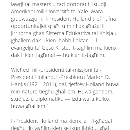
lawrji tal-masters u tad-dottorat fl-istudji
Amerikani mill-Università ta’ Yale. Wara l-
gradwazzjoni, il-President Holland tilef ħafna
opportunitajiet qligħ, u minflok għażel li
jirritorna għas-Sistema Edukattiva tal-Knisja u
jgħallem dak li kien iħobb l-aktar — l-
evanġelju ta’ Ġesù Kristu. It-tagħlim ma kienx
dak li kien jagħmel — hu kien it-tagħlim.
Wieħed mill-presidenti tal-missjoni tal-
President Holland, il-Presbiteru Marion D.
Hanks (1921–2011), qal, “Jeffrey Holland huwa
min-natura tiegħu għalliem. Huwa ġentlom,
studjuż, u diplomatiku — iżda wara kollox
huwa għalliem.”
Il-President Holland ma kienx jaf li l-għaqal
tiegħu fit-tagħlim kien se jkun il-bidu, għal