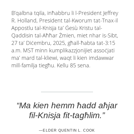
B’qalbna tqila, inħabbru li l-President Jeffrey
R. Holland, President tal-Kworum tat-Tnax-il
Appostlu tal-Knisja ta’ Ġesù Kristu tal-
Qaddisin tal-Aħħar Żmien, miet nhar is-Sibt,
27 ta’ Diċembru, 2025, għall-ħabta tat-3:15
a.m. MST minn kumplikazzjonijiet assoċjati
ma’ mard tal-kliewi, waqt li kien imdawwar
mill-familja tiegħu. Kellu 85 sena.
“Ma kien hemm ħadd aħjar
fil-Knisja fit-tagħlim.”
—ELDER QUENTIN L. COOK