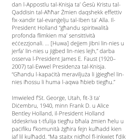
dan l-Appostlu tal-Knisja ta’ Ġesù Kristu tal-
Qaddisin tal-Aħħar Żmien daqshekk effettiv
fix-xandir tal-evanġelju tal-Iben ta’ Alla. Il-
President Holland “għandu spiritwalità
profonda flimkien ma’ sensittività
eċċezzjonali. … [Huwa] dejjem jibni lin-nies u
jerfa’ lin-nies u jiġbed lin-nies lejh,” darba
osserva l-President James E. Faust (1920–
2007) tal-Ewwel Presidenza tal-Knisja.
“Għandu l-kapaċità meraviljuża li jġiegħel lin-
nies iħossu li huma l-aqwa ħbieb tiegħu.”
Imwieled f’St. George, Utah, fit-3 ta’
Diċembru, 1940, minn Frank D. u Alice
Bentley Holland, il-President Holland
iddeskriva t-tfulija tiegħu bħala żmien ħelu u
paċifiku f’komunità żgħira fejn kulħadd kien
jaf lil kulħadd. “Ma stajtx nidħol fl-inkwiet f’dik