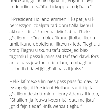
ħtartkom; għinu lid-dgħajfin, erfgħu l-idejn
imdendlin, u saħħu l-irkopptejn dgħajfa.”
Il-President Holland emmen li l-apatija u l-
perċezzjoni żbaljata tad-doni t’Alla kienu l-
akbar sfidi ta’ żmienna. Minħabba f’hekk
għallem lil oħrajn biex “ikunu jitolbu, ikunu
umli, ikunu ubbidjenti, ifittxu r-rieda Tiegħu u
t-triq Tiegħu u tkunu tafu biżżejjed biex
tagħmlu l-passi li jmiss sat-tarf tad-dawl, forsi
anke pass jew tnejn fid-dlam, u mbagħad
issibu li d-dawl jiġi għall-pass li jmiss.”
Hekk kif mexxa lin-nies pass pass fid-dawl tal-
evanġelju, il-President Holland sar it-tip ta’
għalliem deskritt minn Henry Adams, li kiteb,
“Għalliem jaffettwa l-eternità; qatt ma jista’
jgħid fejn tieqaf l-influwenza tiegħu.”