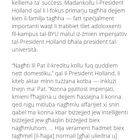
kelliema ta’ suċċess. Madankollu l-President
Holland qal li l-fokus primarju tagħha dejjem
kien il-familja tagħha — fatt speċjalment
importanti waqt li trabbiet tliet adoloxxenti
fil-kampus tal-BYU matul iż-żmien impenjattiv
tal-President Holland bħala president tal-
università.
“Nagħti lil Pat il-kreditu kollu fuq quddiem
nett domestiku,” qal il-President Holland, li
kiteb aktar minn tużżana kotba — inklużi
tnejn ma’ Pat. “Konna pjuttost impenjati,
kmieni f’ħajjitna u dejjem ħassejna li konna
qed niġu mitluba nagħmlu affarijiet xi snin
qabel ma konna kbar biżżejjed jew intelliġenti
biżżejjed jew għaqlin biżżejjed biex
nagħmluhom. … Hija verament ħadmet biex
tagħmel [il-ħajja] normali [għal uliedna u]