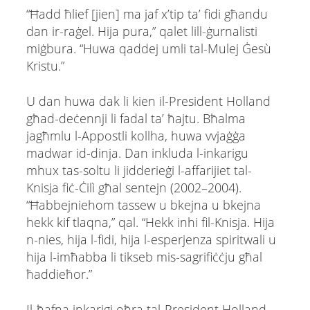
“Ħadd ħlief [jien] ma jaf x’tip ta’ fidi għandu
dan ir-raġel. Hija pura,” qalet lill-ġurnalisti
miġbura. “Huwa qaddej umli tal-Mulej Ġesù
Kristu.”
U dan huwa dak li kien il-President Holland
għad-deċennji li fadal ta’ ħajtu. Bħalma
jagħmlu l-Appostli kollha, huwa vvjaġġa
madwar id-dinja. Dan inkluda l-inkarigu
mhux tas-soltu li jidderieġi l-affarijiet tal-
Knisja fiċ-Ċilì għal sentejn (2002–2004).
“Ħabbejniehom tassew u bkejna u bkejna
hekk kif tlaqna,” qal. “Hekk inhi fil-Knisja. Hija
n-nies, hija l-fidi, hija l-esperjenza spiritwali u
hija l-imħabba li tikseb mis-sagrifiċċju għal
ħaddieħor.”
Il-ħafna inkarigi oħra tal-President Holland