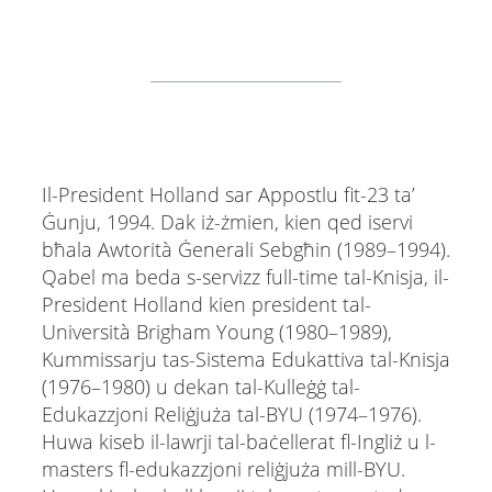
Il-President Holland sar Appostlu fit-23 ta’
Ġunju, 1994. Dak iż-żmien, kien qed iservi
bħala Awtorità Ġenerali Sebgħin (1989–1994).
Qabel ma beda s-servizz full-time tal-Knisja, il-
President Holland kien president tal-
Università Brigham Young (1980–1989),
Kummissarju tas-Sistema Edukattiva tal-Knisja
(1976–1980) u dekan tal-Kulleġġ tal-
Edukazzjoni Reliġjuża tal-BYU (1974–1976).
Huwa kiseb il-lawrji tal-baċellerat fl-Ingliż u l-
masters fl-edukazzjoni reliġjuża mill-BYU.