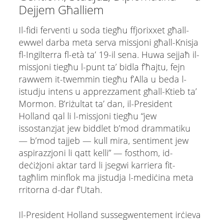
Dejjem Għalliem
Il-fidi ferventi u soda tiegħu ffjorixxet għall-
ewwel darba meta serva missjoni għall-Knisja
fl-Ingilterra fl-età ta’ 19-il sena. Huwa sejjaħ il-
missjoni tiegħu l-punt ta’ bidla f’ħajtu, fejn
rawwem it-twemmin tiegħu f’Alla u beda l-
istudju intens u apprezzament għall-Ktieb ta’
Mormon. B’riżultat ta’ dan, il-President
Holland qal li l-missjoni tiegħu “jew
issostanzjat jew biddlet b’mod drammatiku
— b’mod tajjeb — kull mira, sentiment jew
aspirazzjoni li qatt kelli” — fosthom, id-
deċiżjoni aktar tard li jsegwi karriera fit-
tagħlim minflok ma jistudja l-mediċina meta
rritorna d-dar f’Utah.
Il-President Holland sussegwentement irċieva