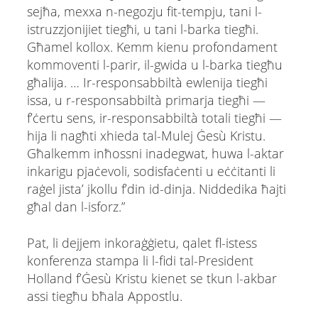
sejħa, mexxa n-negozju fit-tempju, tani l-
istruzzjonijiet tiegħi, u tani l-barka tiegħi.
Għamel kollox. Kemm kienu profondament
kommoventi l-parir, il-gwida u l-barka tiegħu
għalija. … Ir-responsabbiltà ewlenija tiegħi
issa, u r-responsabbiltà primarja tiegħi —
f’ċertu sens, ir-responsabbiltà totali tiegħi —
hija li nagħti xhieda tal-Mulej Ġesù Kristu.
Għalkemm inħossni inadegwat, huwa l-aktar
inkarigu pjaċevoli, sodisfaċenti u eċċitanti li
raġel jista’ jkollu f’din id-dinja. Niddedika ħajti
għal dan l-isforz.”
Pat, li dejjem inkoraġġietu, qalet fl-istess
konferenza stampa li l-fidi tal-President
Holland f’Ġesù Kristu kienet se tkun l-akbar
assi tiegħu bħala Appostlu.