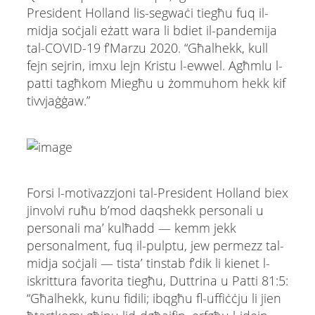
President Holland lis-segwaċi tiegħu fuq il-
midja soċjali eżatt wara li bdiet il-pandemija
tal-COVID-19 f’Marzu 2020. “Għalhekk, kull
fejn sejrin, imxu lejn Kristu l-ewwel. Agħmlu l-
patti tagħkom Miegħu u żommuhom hekk kif
tivvjaġġaw.”
Forsi l-motivazzjoni tal-President Holland biex
jinvolvi ruħu b’mod daqshekk personali u
personali ma’ kulħadd — kemm jekk
personalment, fuq il-pulptu, jew permezz tal-
midja soċjali — tista’ tinstab f’dik li kienet l-
iskrittura favorita tiegħu, Duttrina u Patti 81:5:
“Għalhekk, kunu fidili; ibqgħu fl-uffiċċju li jien