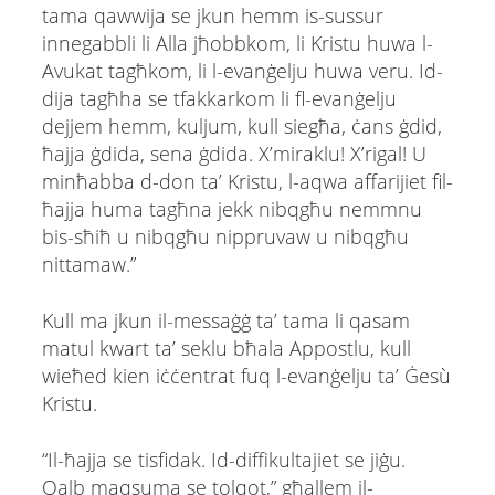
tama qawwija se jkun hemm is-sussur
innegabbli li Alla jħobbkom, li Kristu huwa l-
Avukat tagħkom, li l-evanġelju huwa veru. Id-
dija tagħha se tfakkarkom li fl-evanġelju
dejjem hemm, kuljum, kull siegħa, ċans ġdid,
ħajja ġdida, sena ġdida. X’miraklu! X’rigal! U
minħabba d-don ta’ Kristu, l-aqwa affarijiet fil-
ħajja huma tagħna jekk nibqgħu nemmnu
bis-sħiħ u nibqgħu nippruvaw u nibqgħu
nittamaw.”
Kull ma jkun il-messaġġ ta’ tama li qasam
matul kwart ta’ seklu bħala Appostlu, kull
wieħed kien iċċentrat fuq l-evanġelju ta’ Ġesù
Kristu.
“Il-ħajja se tisfidak. Id-diffikultajiet se jiġu.
Qalb maqsuma se tolqot,” għallem il-