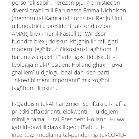
personali sabiħ. Pereżempju, ġie mistieden
diversi drabi mill-Barunessa Emma Nicholson
(membru tal-Kamra tal-Lords tar-Renju Unit
u fundatriċi u president tal-Fondazzjoni
AMAR) biex imur il-Kastell ta’ Windsor
f’Londra biex jiddiskuti kif jgħin lir-refuġjati
moderni jegħlbu ċ-ċirkostanzi tagħhom. Il-
barunessa qalet li ħadet gost tiddiskuti t-
teoloġija mal-President Holland għax “huwa
għalliem” u djalogu bħal dan kien parti
“inkredibilment importanti” mix-xogħol
tagħhom flimkien.
Il-Qaddisin tal-Aħħar Żmien se jiftakru l-ħafna
priedki affaxxinanti, elokwenti — u dejjem
mimlija tama — tal-President Holland. Huwa
ġab id-dawl lil dawk li qed jitħabtu fl-
inċertezzi mudlama tal-pandemija tal-COVID-