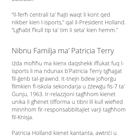
“Il-ferħ ċentrali ta’ ħajti waqt li kont qed
nikber kien l-isports,” qal il-President Holland.
“Lgħabt f’kull tip ta’ tim li seta’ kien hemm.”
Nibnu Familja ma’ Patricia Terry
Iżda moħħu ma kienx daqshekk iffukat fuq l-
isports li ma ndunax b’Patricia Terry tgħajjat ​​
fil-ġenb tal-grawnd. It-tnejn bdew joħorġu
flimkien fl-iskola sekondarja u żżewġu fis-7 ta’
Ġunju, 1963. Ir-relazzjoni tagħhom kienet
unika li għenet tifforma u tibni lil kull wieħed
minnhom fir-responsabbiltajiet varji tagħhom
fil-Knisja.
Patricia Holland kienet kantanta, awtriċi u