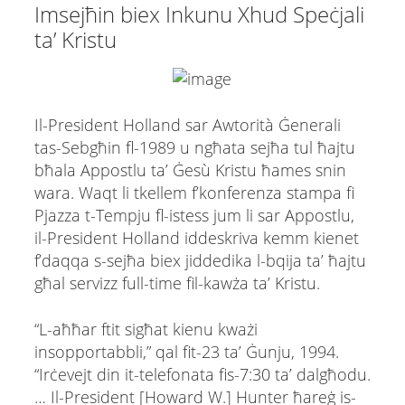
Imsejħin biex Inkunu Xhud Speċjali
ta’ Kristu
Il-President Holland sar Awtorità Ġenerali
tas-Sebgħin fl-1989 u ngħata sejħa tul ħajtu
bħala Appostlu ta’ Ġesù Kristu ħames snin
wara. Waqt li tkellem f’konferenza stampa fi
Pjazza t-Tempju fl-istess jum li sar Appostlu,
il-President Holland iddeskriva kemm kienet
f’daqqa s-sejħa biex jiddedika l-bqija ta’ ħajtu
għal servizz full-time fil-kawża ta’ Kristu.
“L-aħħar ftit sigħat kienu kważi
insopportabbli,” qal fit-23 ta’ Ġunju, 1994.
“Irċevejt din it-telefonata fis-7:30 ta’ dalgħodu.
… Il-President [Howard W.] Hunter ħareġ is-