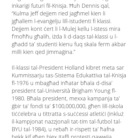
inkarigi futuri fil-Knisja. Ħuh Dennis qal,
“Kulma Jeff dejjem ried jagħmel kien li
jgħallem l-evanġelju lill-istudenti fi klassi.
Dejjem kont ċert li l-Mulej kellu l-istess mira
f’moħħu għalih, iżda li d-daqs tal-klassi u l-
għadd ta’ studenti kienu fuq skala ferm akbar
milli kien qed jimmaġina.”
Il-klassi tal-President Holland kibret meta sar
Kummissarju tas-Sistema Edukattiva tal-Knisja
fl-1976 u mbagħad inħatar bħala d-disa’
president tal-Università Brigham Young fl-
1980. Bħala president, mexxa kampanja ta’
ġbir ta’ fondi ta’ $100,000,000, għen lill-iskola
tiċċelebra u tittratta s-suċċessi atletiċi (inkluż
il-kampjonat nazzjonali tat-tim tal-futbol tal-
BYU tal-1984), u rebaħ ir-rispett ta’ ħafna
hekk kif għen biex itaffi protesti qawwija