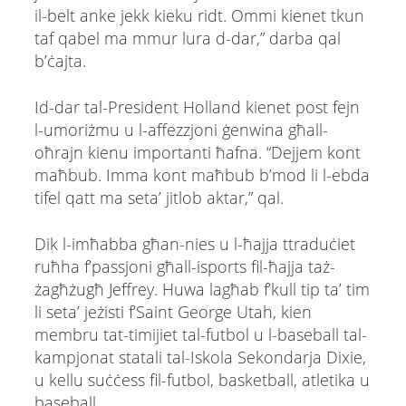
il-belt anke jekk kieku ridt. Ommi kienet tkun
taf qabel ma mmur lura d-dar,” darba qal
b’ċajta.
Id-dar tal-President Holland kienet post fejn
l-umoriżmu u l-affezzjoni ġenwina għall-
oħrajn kienu importanti ħafna. “Dejjem kont
maħbub. Imma kont maħbub b’mod li l-ebda
tifel qatt ma seta’ jitlob aktar,” qal.
Dik l-imħabba għan-nies u l-ħajja ttraduċiet
ruħha f’passjoni għall-isports fil-ħajja taż-
żagħżugħ Jeffrey. Huwa lagħab f’kull tip ta’ tim
li seta’ jeżisti f’Saint George Utah, kien
membru tat-timijiet tal-futbol u l-baseball tal-
kampjonat statali tal-Iskola Sekondarja Dixie,
u kellu suċċess fil-futbol, ​​basketball, atletika u
baseball.