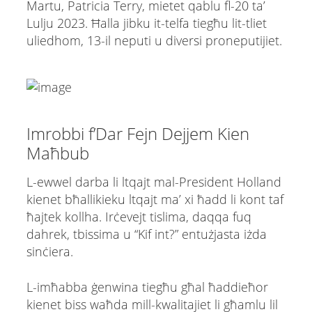
Martu, Patricia Terry, mietet qablu fl-20 ta’
Lulju 2023. Ħalla jibku it-telfa tiegħu lit-tliet
uliedhom, 13-il neputi u diversi proneputijiet.
Imrobbi f’Dar Fejn Dejjem Kien
Maħbub
L-ewwel darba li ltqajt mal-President Holland
kienet bħallikieku ltqajt ma’ xi ħadd li kont taf
ħajtek kollha. Irċevejt tislima, daqqa fuq
dahrek, tbissima u “Kif int?” entużjasta iżda
sinċiera.
L-imħabba ġenwina tiegħu għal ħaddieħor
kienet biss waħda mill-kwalitajiet li għamlu lil