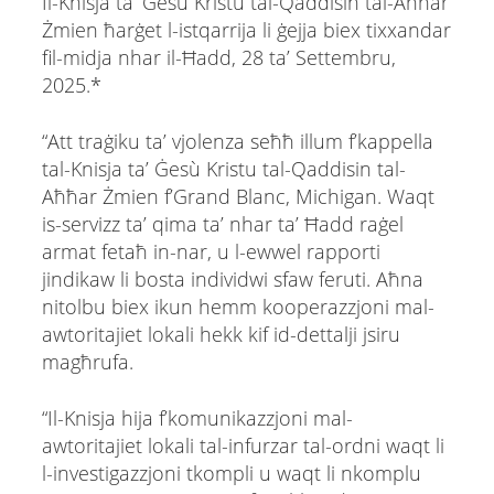
Il-Knisja ta’ Ġesù Kristu tal-Qaddisin tal-Aħħar
Żmien ħarġet l-istqarrija li ġejja biex tixxandar
fil-midja nhar il-Ħadd, 28 ta’ Settembru,
2025.*
“Att traġiku ta’ vjolenza seħħ illum f’kappella
tal-Knisja ta’ Ġesù Kristu tal-Qaddisin tal-
Aħħar Żmien f’Grand Blanc, Michigan. Waqt
is-servizz ta’ qima ta’ nhar ta’ Ħadd raġel
armat fetaħ in-nar, u l-ewwel rapporti
jindikaw li bosta individwi sfaw feruti. Aħna
nitolbu biex ikun hemm kooperazzjoni mal-
awtoritajiet lokali hekk kif id-dettalji jsiru
magħrufa.
“Il-Knisja hija f’komunikazzjoni mal-
awtoritajiet lokali tal-infurzar tal-ordni waqt li
l-investigazzjoni tkompli u waqt li nkomplu