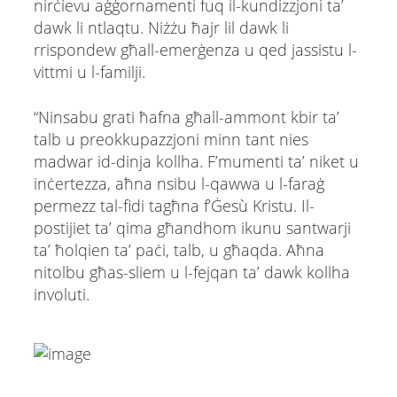
nirċievu aġġornamenti fuq il-kundizzjoni ta’
dawk li ntlaqtu. Niżżu ħajr lil dawk li
rrispondew għall-emerġenza u qed jassistu l-
vittmi u l-familji.
“Ninsabu grati ħafna għall-ammont kbir ta’
talb u preokkupazzjoni minn tant nies
madwar id-dinja kollha. F’mumenti ta’ niket u
inċertezza, aħna nsibu l-qawwa u l-faraġ
permezz tal-fidi tagħna f’Ġesù Kristu. Il-
postijiet ta’ qima għandhom ikunu santwarji
ta’ ħolqien ta’ paċi, talb, u għaqda. Aħna
nitolbu għas-sliem u l-fejqan ta’ dawk kollha
involuti.