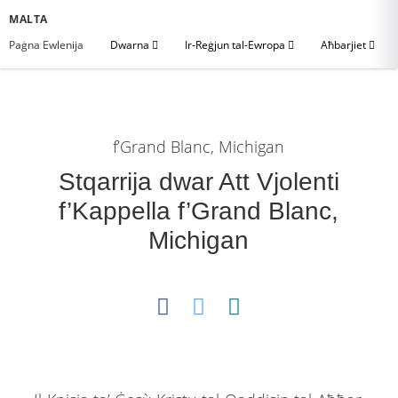
MALTA
Paġna Ewlenija
Dwarna
Ir-Reġjun tal-Ewropa
Aħbarjiet
f’Grand Blanc, Michigan
Stqarrija dwar Att Vjolenti
f’Kappella f’Grand Blanc,
Michigan