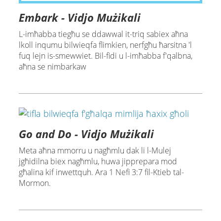
Embark - Vidjo Mużikali
L-imħabba tiegħu se ddawwal it-triq sabiex aħna
lkoll inqumu bilwieqfa flimkien, nerfgħu ħarsitna 'l
fuq lejn is-smewwiet. Bil-fidi u l-imħabba f'qalbna,
aħna se nimbarkaw
Go and Do - Vidjo Mużikali
Meta aħna mmorru u nagħmlu dak li l-Mulej
jgħidilna biex nagħmlu, huwa jipprepara mod
għalina kif inwettquh. Ara 1 Nefi 3:7 fil-Ktieb tal-
Mormon.