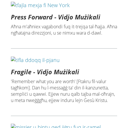
Press Forward - Vidjo Mużikali
Aħna m'aħniex vagabondi fuq it-trejqa tal-ħajja. Aħna
ngħatajna direzzjoni, u se nimxu wara d-dawl.
Fragile - Vidjo Mużikali
'Remember what you are worth' [Ftakru fil-valur
tagħkom]. Dan hu l-messaġġ ta' din il-kanzunetta,
sempliċi u qawwi. Ejjew nuru qalb tajba mal-oħrajn,
u meta nweġġgħu, ejjew induru lejn Ġesù Kristu.