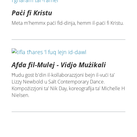
Paċi fi Kristu
Meta m'hemmx paċi fid-dinja, hemm il-paċi fi Kristu.
Afda fil-Mulej - Vidjo Mużikali
Ħudu gost b'din il-kollaborazzjoni bejn il-vuċi ta'
Lizzy Newbold u Salt Contemporary Dance.
Kompożizzjoni ta' Nik Day, koreografija ta' Michelle H
Nielsen.