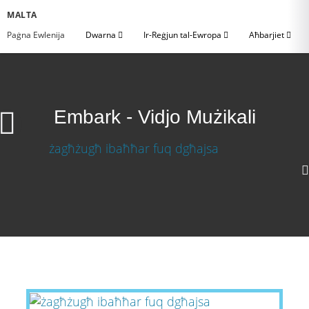
MALTA
Paġna Ewlenija
Dwarna
Ir-Reġjun tal-Ewropa
Aħbarjiet
Embark - Vidjo Mużikali
Embark - Vidjo Mużikali
Niżżel il-Vidjo