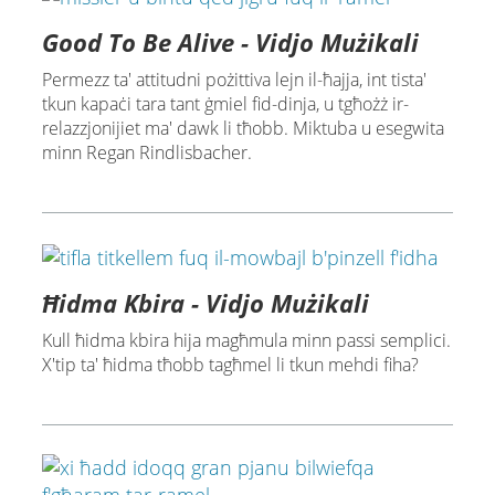
Good To Be Alive - Vidjo Mużikali
Permezz ta' attitudni pożittiva lejn il-ħajja, int tista'
tkun kapaċi tara tant ġmiel fid-dinja, u tgħożż ir-
relazzjonijiet ma' dawk li tħobb. Miktuba u esegwita
minn Regan Rindlisbacher.
Ħidma Kbira - Vidjo Mużikali
Kull ħidma kbira hija magħmula minn passi semplici.
X'tip ta' ħidma tħobb tagħmel li tkun mehdi fiha?