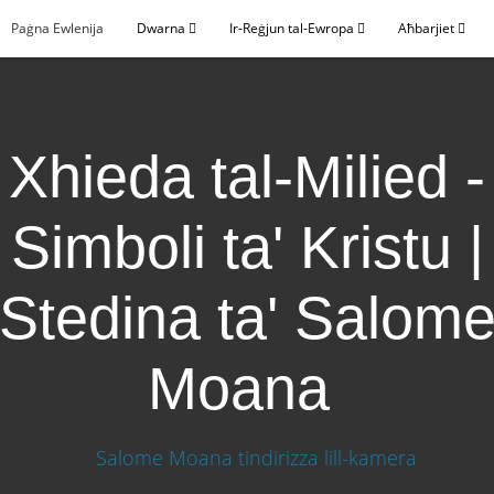
Paġna Ewlenija
Dwarna
Ir-Reġjun tal-Ewropa
Aħbarjiet
Xhieda tal-Milied -
Simboli ta' Kristu |
Stedina ta' Salom
Moana