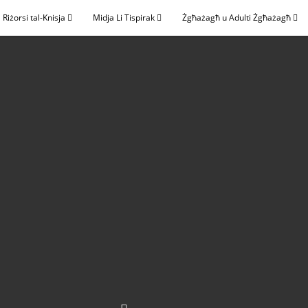
Riżorsi tal-Knisja
Midja Li Tispirak
Żgħażagħ u Adulti Żgħażagħ
e