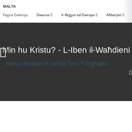
MALTA
Paġna Ewlenija
Dwarna
Ir-Reġjun tal-Ewropa
Aħbarjiet
Min hu Kristu? - L-Iben il-Waħdieni
Min hu Kristu? - L-Iben il-Waħdieni
Niżżel il-Vidjo