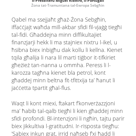
Il-Presbiteru Miguel Ribeiro, il-Portugall
Żona tat-Tramuntana tal-Ewropa Sebgħin
Qabel ma ssejjaħt għaż-Żona Sebgħin,
iffaċċjajt waħda mill-akbar sfidi fil-vjaġġ tiegħi
tal-fidi. Għaddejna minn diffikultajiet
finanzjarji hekk li ma stajniex nixtru l-ikel, u
ħsibna biex inbigħu dak kollu li kellna. Kienet
tqila għalija li nara lil marti tiġbor it-tifkiriet
għeżież tan-nanna u ommha. Peress li l-
karozza tagħna kienet bla petrol, kont
għaddej minn beltna fit-tfittxija ta’ ħanut li
jaċċetta tpartit għal-flus.
Waqt li kont miexi, ftakart f’konverżazzjoni
maʼ ħabib tal-qalb tiegħi li kien għaddej minn
sfidi profondi. Bl-intenzjoni li ngħin, tajtu parir
biex jikkultiva l-gratitudni. Ir-risposta tiegħu:
'Sabiex inkun grat, irrid naħseb f'xi ħadd li