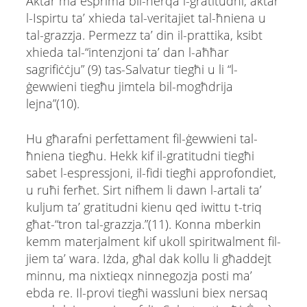
Aktar ma esprima bil-ħerqa l-gratitudni, aktar
l-Ispirtu ta’ xhieda tal-veritajiet tal-ħniena u
tal-grazzja. Permezz ta’ din il-prattika, ksibt
xhieda tal-“intenzjoni ta’ dan l-aħħar
sagrifiċċju” (9) tas-Salvatur tiegħi u li “l-
ġewwieni tiegħu jimtela bil-mogħdrija
lejna”(10).
Hu għarafni perfettament fil-ġewwieni tal-
ħniena tiegħu. Hekk kif il-gratitudni tiegħi
sabet l-espressjoni, il-fidi tiegħi approfondiet,
u ruħi ferħet. Sirt nifhem li dawn l-artali ta’
kuljum ta’ gratitudni kienu qed iwittu t-triq
għat-“tron tal-grazzja.”(11). Konna mberkin
kemm materjalment kif ukoll spiritwalment fil-​
jiem taʼ wara. Iżda, għal dak kollu li għaddejt
minnu, ma nixtieqx ninnegozja posti ma’
ebda re. Il-provi tiegħi wassluni biex nersaq