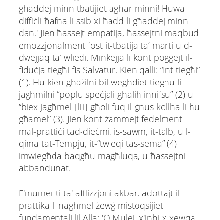
għaddej minn tbatijiet agħar minni! Huwa
diffiċli ħafna li ssib xi ħadd li għaddej minn
dan.' Jien ħassejt empatija, ħassejtni maqbud
emozzjonalment fost it-tbatija ta’ marti u d-
dwejjaq ta’ wliedi. Minkejja li kont poġġejt il-
fiduċja tiegħi fis-Salvatur. Kien qalli: “Int tiegħi”
(1). Hu kien għażilni bil-wegħdiet tiegħu li
jagħmilni “poplu speċjali għalih innifsu” (2) u
“biex jagħmel [lili] għoli fuq il-ġnus kollha li hu
għamel” (3). Jien kont żammejt fedelment
mal-prattiċi tad-dieċmi, is-sawm, it-talb, u l-
qima tat-Tempju, it-“twieqi tas-sema” (4)
imwiegħda baqgħu magħluqa, u ħassejtni
abbandunat.
F'mumenti ta' afflizzjoni akbar, adottajt il-
prattika li nagħmel żewġ mistoqsijiet
fundamentali lil Alla: 'O Mulej, x'inhi x-xewqa