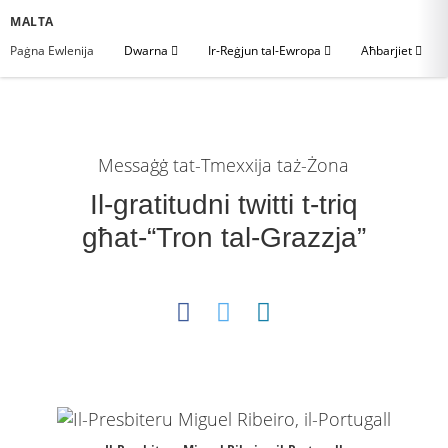
MALTA
Paġna Ewlenija
Dwarna
Ir-Reġjun tal-Ewropa
Aħbarjiet
Messaġġ tat-Tmexxija taż-Żona
Il-gratitudni twitti t-triq
għat-“Tron tal-Grazzja”