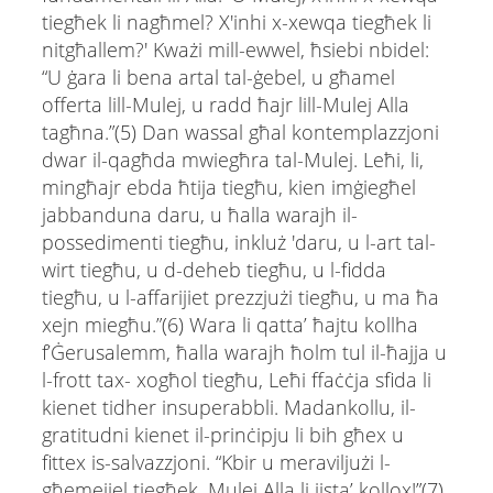
tiegħek li nagħmel? X'inhi x-xewqa tiegħek li
nitgħallem?' Kważi mill-ewwel, ħsiebi nbidel:
“U ġara li bena artal tal-ġebel, u għamel
offerta lill-Mulej, u radd ħajr lill-Mulej Alla
tagħna.”(5) Dan wassal għal kontemplazzjoni
dwar il-qagħda mwiegħra tal-Mulej. Leħi, li,
mingħajr ebda ħtija tiegħu, kien imġiegħel
jabbanduna daru, u ħalla warajh il-
possedimenti tiegħu, inkluż 'daru, u l-art tal-
wirt tiegħu, u d-deheb tiegħu, u l-fidda
tiegħu, u l-affarijiet prezzjużi tiegħu, u ma ħa
xejn miegħu.”(6) Wara li qattaʼ ħajtu kollha
f’Ġerusalemm, ħalla warajh ħolm tul il-ħajja u
l-frott tax- xogħol tiegħu, Leħi ffaċċja sfida li
kienet tidher insuperabbli. Madankollu, il-​
gratitudni kienet il-​prinċipju li bih għex u
fittex is-​salvazzjoni. “Kbir u meraviljużi l-
għemejjel tiegħek, Mulej Alla li jista’ kollox!”(7)