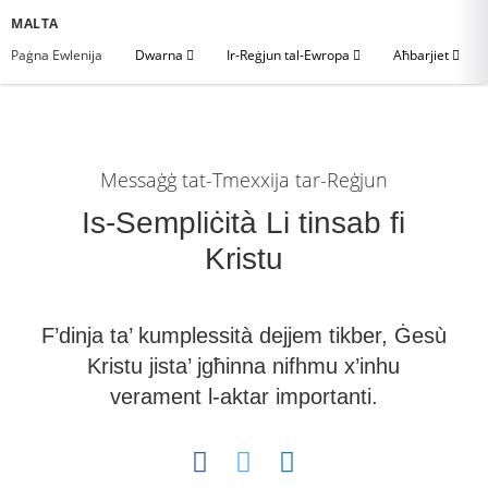
MALTA
Paġna Ewlenija
Dwarna
Ir-Reġjun tal-Ewropa
Aħbarjiet
Messaġġ tat-Tmexxija tar-Reġjun
Is-Sempliċità Li tinsab fi
Kristu
F’dinja ta’ kumplessità dejjem tikber, Ġesù
Kristu jista’ jgħinna nifhmu x’inhu
verament l-aktar importanti.