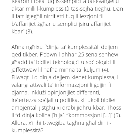
Kearon iffoka fuq is-sempliċità tal-evanġelju
aktar milli l-kumplessità tas-sejħa tiegħu. Dan
il-fatt iġiegħli nirrifletti fuq il-lezzjoni “li
b’affarijiet żgħar u sempliċi jsiru affarijiet
kbar” (3).
Aħna ngħixu f'dinja ta' kumplessitàli dejjem
qed tikber. F'dawn l-aħħar 25 sena seħħew
għadd ta' bidliet teknoloġiċi u soċjoloġiċi li
jaffettwaw lil ħafna minna ta' kuljum (4).
Filwaqt li d-dinja dejjem kienet kumplessa, l-
valangi attwali ta’ informazzjoni li ġejjin fi
djarna, inklużi opinjonijiet differenti,
inċertezza soċjali u politika, kif ukoll bidliet
ambjentali jistgħu xi drabi jidhru kbar. Tħoss
li “d-dinja kollha [hija] f’kommossjoni […]” (5).
Allura, x'inhi t-tweġiba tagħna għal din il-
kumplessità?