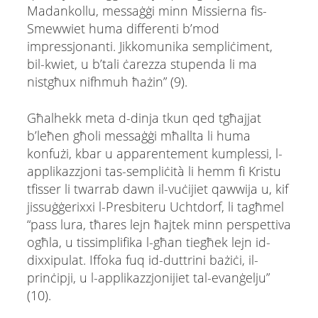
Madankollu, messaġġi minn Missierna fis-
Smewwiet huma differenti b’mod
impressjonanti. Jikkomunika sempliċiment,
bil-kwiet, u b’tali ċarezza stupenda li ma
nistgħux nifhmuh ħażin” (9).
Għalhekk meta d-dinja tkun qed tgħajjat
b’leħen għoli messaġġi mħallta li huma
konfużi, kbar u apparentement kumplessi, l-
applikazzjoni tas-sempliċità li hemm fi Kristu
tfisser li twarrab dawn il-vuċijiet qawwija u, kif
jissuġġerixxi l-Presbiteru Uchtdorf, li tagħmel
“pass lura, tħares lejn ħajtek minn perspettiva
ogħla, u tissimplifika l-għan tiegħek lejn id-
dixxipulat. Iffoka fuq id-duttrini bażiċi, il-
prinċipji, u l-applikazzjonijiet tal-evanġelju”
(10).