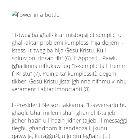
“It-tweġiba għall-iktar mistoqsijiet sempliċi u
għall-aktar problemi kumplessi hija dejjem l-
istess. It-tweġiba hija Ġesù Kristu. Kull
soluzzjoni tinsab fih” (6). L-Appostlu Pawlu
jgħallimna niffukaw fuq “is-sempliċità li hemm
fi Kristu” (7). F’dinja ta’ kumplessità dejjem
tikber, Ġesù Kristu jista’ jgħinna nifhmu x’inhu
verament l-aktar importanti (8).
Il-President Nelson fakkarna: “L-avversarju hu
għaqli. Għal millenji sħaħ għamel it-tajjeb
jidher ħażin u l-ħażin jidher tajjeb. Il-messaġġi
tiegħu għandhom it-tendenza li jkunu
qawwija, kuraġġużi, u jolqtu l-għajn. […]