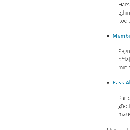
Ħarsa
tgħin
kodiċ
Member
Paġna
offla
minis
Pass-A
Kards
għoti
mater
Skennja l-