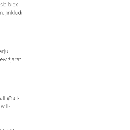
ssla biex
m. Jinkludi
arju
jew żjarat
li għall-
w il-
l-qasam