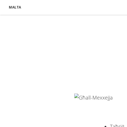
MALTA
Taħriġ