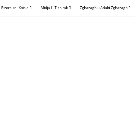
Riżorsi tal-Knisja
Midja Li Tispirak
Żgħażagħ u Adulti Żgħażagħ