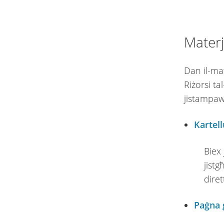
Materj
Dan il-mat
Riżorsi ta
jistampawh
Kartell
Biex 
jistg
dire
Paġna 