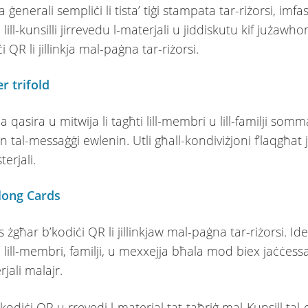
 ġenerali sempliċi li tista’ tiġi stampata tar-riżorsi, imfa
 lill-kunsilli jirrevedu l-materjali u jiddiskutu kif jużawho
i QR li jillinkja mal-paġna tar-riżorsi.
 trifold
 qasira u mitwija li tagħti lill-membri u lill-familji somm
jn tal-messaġġi ewlenin. Utli għall-kondiviżjoni f’laqgħat 
terjali.
long Cards
 żgħar b’kodiċi QR li jillinkjaw mal-paġna tar-riżorsi. Idea
 lill-membri, familji, u mexxejja bħala mod biex jaċċessa
jali malajr.
kodiċi QR u rrevedi l-materjal tat-taħriġ mal-Kunsill ta