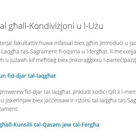
al għall-Kondiviżjoni u l-Użu
erjal fakultattiv huwa mfassal biex jgħin jintroduċi u ja
l-Laqgħa tas-Sagrament fl-oqsma u l-fergħat. Il-mexxejja
 u jużawh kif meħtieġ biex jinkoraġġixxu l-parteċipazzjo
un fid-djar tal-laqgħat
jintwerew fid-djar tal-laqgħat. Jinkludi kodiċi QR li l-me
ħu jiskennjaw biex jaċċessaw ir-riżorsi tal-laqgħa tas-S
ttament.
għall-Kunsilli tal-Qasam jew tal-Fergħa