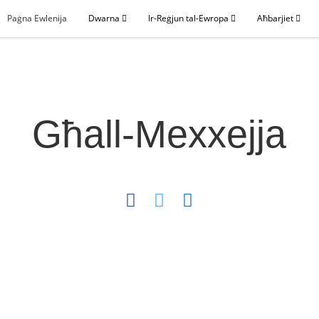
Paġna Ewlenija
Dwarna
Ir-Reġjun tal-Ewropa
Aħbarjiet
Għall-Mexxejja