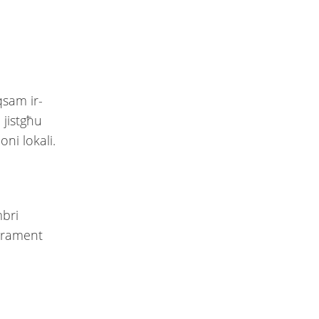
qsam ir-
 jistgħu
ni lokali.
mbri
agrament