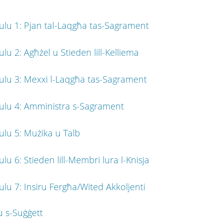
lu 1: Pjan tal-Laqgħa tas-Sagrament
lu 2: Agħżel u Stieden lill-Kelliema
lu 3: Mexxi l-Laqgħa tas-Sagrament
lu 4: Amministra s-Sagrament
lu 5: Mużika u Talb
u 6: Stieden lill-Membri lura l-Knisja
lu 7: Insiru Fergħa/Wited Akkoljenti
u s-Suġġett