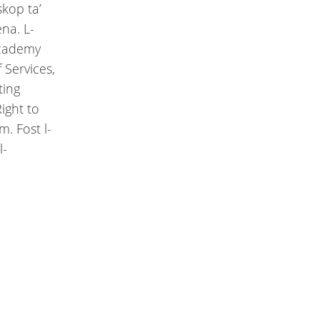
skop ta’
ena. L-
 Academy
 Services,
ting
ight to
. Fost l-
l-