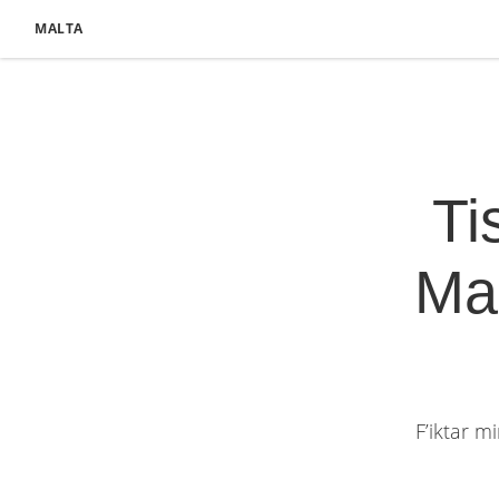
MALTA
Ti
Ma
F’iktar m