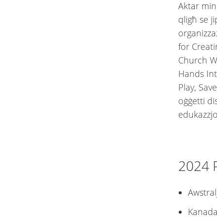
Aktar min
qligħ se j
organizza
for Creati
Church Wor
Hands Int
Play, Sav
oġġetti di
edukazzjon
2024 P
Awstra
Kanad