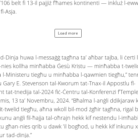
’106 belt fi 13-il pajjiż f’ħames kontinenti — inkluż l-ew
 fl-Asja.
Load more
d-Dinja huwa l-messaġġ tagħna ta’ aħbar tajba, li ċerti l
in-nies kollha minħabba Ġesù Kristu — minħabba t-tweli
l-Ministeru tiegħu u minħabba l-qawmien tiegħu,” tenn
u Gary E. Stevenson tal-Kworum tat-Tnax-il Appostlu fl-
t tat-tnedija tal-2024 fiċ-Ċentru tal-Konferenzi f’Temp
amis, 13 ta’ Novembru, 2024. “Bħalma l-anġli ddikjaraw k
fit-twelid tiegħu, aħna wkoll bil-mod żgħir tagħna, rigal b’
unu anġli fil-ħajja tal-oħrajn hekk kif nestendu l-imħab
tu għan-nies qrib u dawk ’il bogħod, u hekk kif inkunu 
ur tad-dinja.”