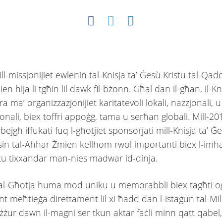
-missjonijiet ewlenin tal-Knisja ta’ Ġesù Kristu tal-Qadd
n hija li tgħin lil dawk fil-bżonn. Għal dan il-għan, il-Kn
ra ma’ organizzazjonijiet karitatevoli lokali, nazzjonali, u
onali, biex toffri appoġġ, tama u serħan globali. Mill-2017
bejgħ iffukati fuq l-għotjiet sponsorjati mill-Knisja ta’ Ġ
sin tal-Aħħar Żmien kellhom rwol importanti biex l-imħ
tu tixxandar man-nies madwar id-dinja.
tal-Għotja huma mod uniku u memorabbli biex tagħti oġ
ant meħtieġa direttament lil xi ħadd dan l-istaġun tal-Mil
i żżur dawn il-magni ser tkun aktar faċli minn qatt qabel,