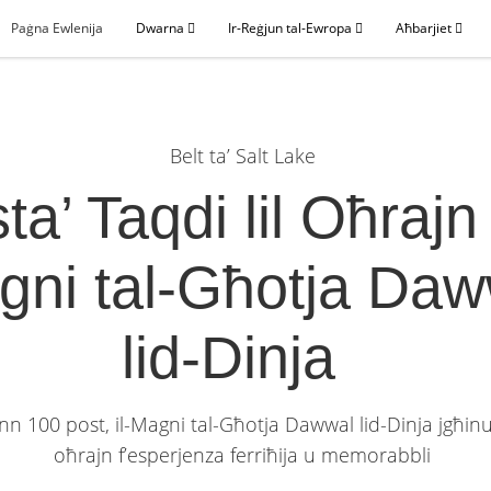
Paġna Ewlenija
Dwarna
Ir-Reġjun tal-Ewropa
Aħbarjiet
Belt ta’ Salt Lake
sta’ Taqdi lil Oħrajn f
gni tal-Għotja Daw
lid-Dinja
inn 100 post, il-Magni tal-Għotja Dawwal lid-Dinja jgħinuk
oħrajn f’esperjenza ferriħija u memorabbli