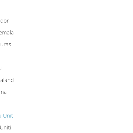
a
vador
temala
duras
a
ku
ealand
ama
i
u Unit
 Uniti