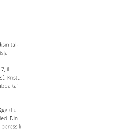
isin tal-
isja
, il-
esù Kristu
abba ta’
ġetti u
ied. Din
 peress li