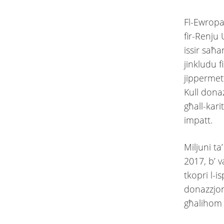
Fl-Ewropa
fir-Renju 
issir saħa
jinkludu fi
jippermett
Kull dona
għall-kari
impatt.
Miljuni ta
2017, b’ v
tkopri l-i
donazzjoni
għalihom