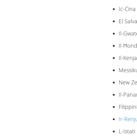
Iċ-Ċin
El Sal
Il-Gwa
Il-Ħon
Il-Kenj
Messi
New Z
Il-Pan
Filippin
Ir-Renj
L-Istati