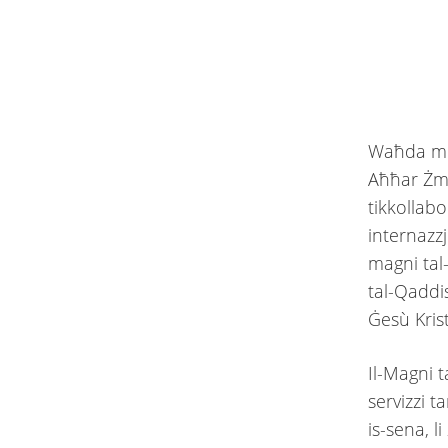
Waħda mill
Aħħar Żmie
tikkollabo
internazzj
magni tal-
tal-Qaddi
Ġesù Kris
Il-Magni 
servizzi t
is-sena, l