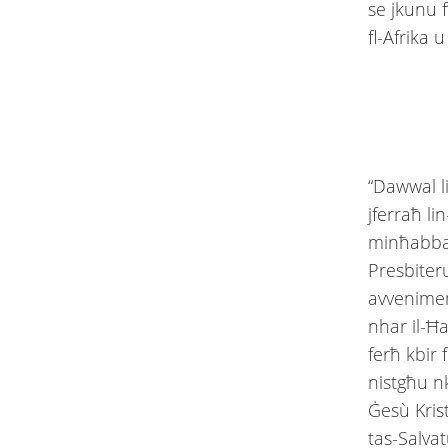
se jkunu f
fl-Afrika u
“Dawwal li
jferraħ l
minħabba 
Presbiter
avvenimen
nhar il-Ħ
ferħ kbir 
nistgħu nk
Ġesù Kris
tas-Salvat