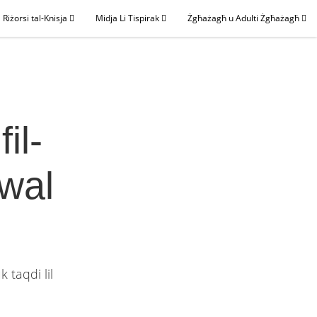
Riżorsi tal-Knisja
Midja Li Tispirak
Żgħażagħ u Adulti Żgħażagħ
il-
wal
 taqdi lil