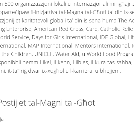
n 500 organizzazzjoni lokali u internazzjonali mingħajr 
ipparteċipaw fl-inizjattiva tal-Magna tal-Għoti ta’ din is-s
zzjonijiet karitatevoli globali ta’ din is-sena huma The
ng Enterprise, American Red Cross, Care, Catholic Relief
ld Service, Days for Girls International, iDE Global, Lif
ernational, MAP International, Mentors International, R
e the Children, UNICEF, Water Aid, u World Food Program
sponibbli hemm l-ikel, il-kenn, l-ilbies, il-kura tas-saħħa, 
i, it-taħriġ dwar ix-xogħol u l-karriera, u bhejjem.
ostijiet tal-Magni tal-Għoti
lja
a