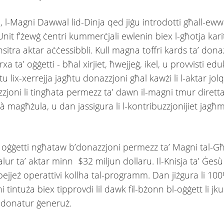
, l-Magni Dawwal lid-Dinja qed jiġu introdotti għall-ew
Unit f’żewġ ċentri kummerċjali ewlenin biex l-għotja kari
nsitra aktar aċċessibbli. Kull magna toffri kards ta’ donaz
rxa ta’ oġġetti - bħal xirjiet, ħwejjeġ, ikel, u provvisti eduk
u lix-xerrejja jagħtu donazzjoni għal kawżi li l-aktar jo
zzjoni li tingħata permezz ta’ dawn il-magni tmur diret
tà magħżula, u dan jassigura li l-kontribuzzjonijiet jagħ
’ oġġetti ngħataw b’donazzjoni permezz ta’ Magni tal-Għo
alur ta’ aktar minn $32 miljun dollaru. Il-Knisja ta’ Ġesù
spejjeż operattivi kollha tal-programm. Dan jiżgura li 100
 tintuża biex tipprovdi lil dawk fil-bżonn bl-oġġett li jk
 donatur ġeneruż.