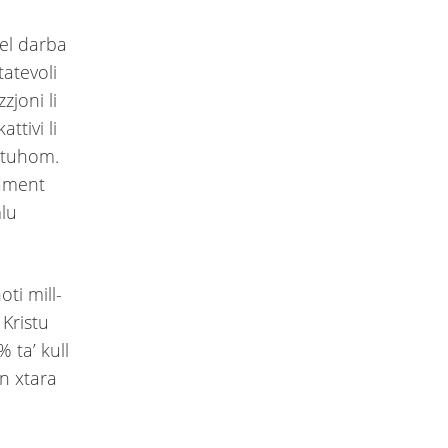
wel darba
tatevoli
zjoni li
attivi li
lqtuhom.
tament
mlu
ti mill-
 Kristu
% ta’ kull
un xtara